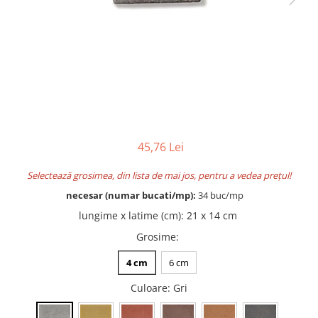
Accesorii pentru termosistem
Pas Japonez
Accesorii pentru vata
Pervaz geam piatra compozita
Coltare
Placi ceramice de exterior
Polistiren
Produse auxiliare
Vata bazaltica
Rigole
Vata minerala
Vata minerala bazaltica
Trepte
Tevi PVC
45,76 Lei
Accesorii PVC
Selectează grosimea, din lista de mai jos, pentru a vedea prețul!
Vopsele
necesar (numar bucati/mp):
34 buc/mp
Vopsea lavabila pentru exterior
lungime x latime (cm)
:
21 x 14 cm
Vopsea lavabila pentru interior
Grosime
:
vopsele si lacuri
4 cm
6 cm
Culoare
: Gri