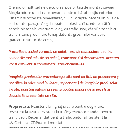
Oferind o multitudine de culori și posibilități de montaj, pavajul
Alegria aduce un plus de personalitate oricărui spațiu exterior.
Dinamic și totodată bine-așezat, cu linii drepte, pentru un plus de
seriozitate, pavajul Alegria poate fi folosit cu încredere atât în
zonele pietonale, (trotuare, alei), cu trafic ușor, cât și în zonele cu
trafic intens și de mare tonaj, datorită grosimilor variabile
(parcari, drumuri de acces).
Preturile nu includ garantia pe palet, taxa de manipulare
(pentru
comenzile mai mici de un palet),
transportul si descarcarea. Acestea
vor fi calculate si comunicate ulterior clientului.
Imaginile produselor prezentate pe site sunt cu titlu de prezentare și
pot diferi în orice mod (culoare, aspect etc.) de imaginile produselor
livrate, acestea putand prezenta abateri minore de la pozele si
descrierile prezentate pe site.
Proprietati:
Rezistent la îngheț și sare pentru degivrare;
Rezistent la uzură;Rezistent la trafic greu;Recomandat pentru
trafic ușor; Recomandat pentru trafic pietonal;Rezistent la
UV;Certificat CE;Poate fi montat