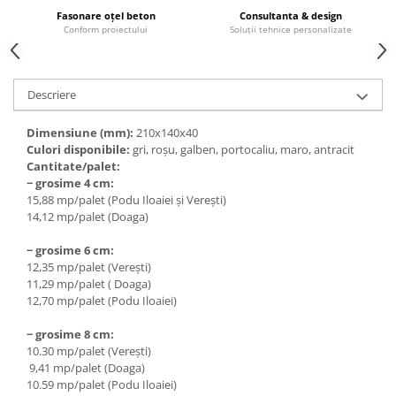
Fasonare oțel beton
Consultanta & design
Conform proiectului
Soluții tehnice personalizate
Descriere
Dimensiune (mm):
210x140x40
Culori disponibile:
gri, roșu, galben, portocaliu, maro, antracit
Cantitate/palet:
− grosime 4 cm:
15,88 mp/palet (Podu Iloaiei și Verești)
14,12 mp/palet (Doaga)
− grosime 6 cm:
12,35 mp/palet (Verești)
11,29 mp/palet ( Doaga)
12,70 mp/palet (Podu Iloaiei)
− grosime 8 cm:
10.30 mp/palet (Verești)
9,41 mp/palet (Doaga)
10.59 mp/palet (Podu Iloaiei)