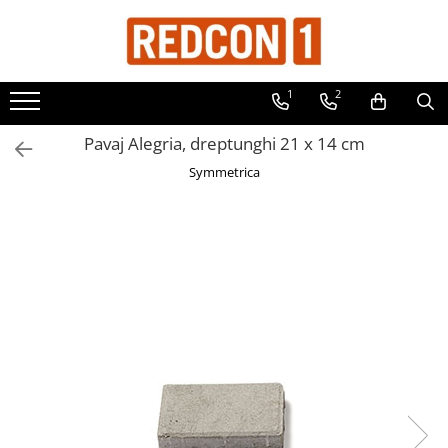
Materiale de constructii
Pavele si borduri
Gresie si faianta
Acoperis
Caramida
Produse din fier
Termice
1
2
Adezivi, mortare si tencuieli
Pavele
Faianta
Accesorii tigla/tabla
Caramida aparenta
Distribuitoare
Accesorii metalice
Balast-nisip
Borduri
Gresie
Tabla cutata
Caramida Porotherm
Accesorii metalice
Accesorii distribuitoare
Pavaj Alegria, dreptunghi 21 x 14 cm
Distribuitoare încălzire în
Dibluri
Dale
Piatra decorativa
Tigla ceramica
Cărămidă Brikston
Accesorii metalice
Symmetrica
pardoseala
Dibluri cu șurub
Blocheti
Tigla metalica
Cărămidă Cemacon
Accesorii metalice
Țeavă încălzire în pardoseala
Echipamente de protectie
Boltari finisati
Cuie
Grund pentru tencuiala decorativa
Bordura piscina
Gard
Placi gips carton
Capace de gard
Plasa sudata eco
Roabe si Betoniere
Contratreapta
Plasa sudata stas
Sisteme Gips-Carton
Delimitari
Tevi si profile metalice
Suruburi
Elemente gard
Tencuiala decorativa
Jardiniere
Termoizolatii
Mobilier modular