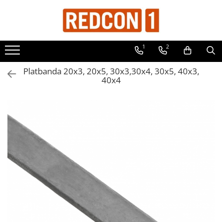
Toate Produsele
1
2
Materiale de constructii
Adezivi, mortare si tencuieli
Platbanda 20x3, 20x5, 30x3,30x4, 30x5, 40x3,
40x4
Balast-nisip
Dibluri
Dibluri cu șurub
Echipamente de protectie
Grund pentru tencuiala decorativa
Placi gips carton
Roabe si Betoniere
Sisteme Gips-Carton
Suruburi
Tencuiala decorativa