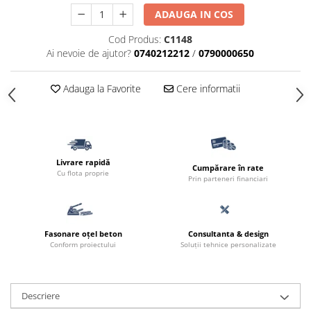
Borduri
ADAUGA IN COS
Dale
Cod Produs:
C1148
Blocheti
Ai nevoie de ajutor?
0740212212
/
0790000650
Boltari finisati
Adauga la Favorite
Cere informatii
Bordura piscina
Capace de gard
Contratreapta
Delimitari
Livrare rapidă
Cumpărare în rate
Cu flota proprie
Elemente gard
Prin parteneri financiari
Jardiniere
Mobilier modular
Fasonare oțel beton
Consultanta & design
Pas Japonez
Conform proiectului
Soluții tehnice personalizate
Pervaz geam piatra compozita
Placi ceramice de exterior
Descriere
Produse auxiliare