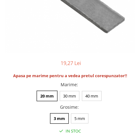
Termoizolatii
Accesorii pentru termosistem
Accesorii pentru vata
Coltare
Polistiren
Vata bazaltica
Vata minerala
19,27 Lei
Vata minerala bazaltica
Tevi PVC
Apasa pe marime pentru a vedea pretul corespunzator!!
Accesorii PVC
Marime
:
Vopsele
20 mm
30 mm
40 mm
Vopsea lavabila pentru exterior
Grosime
:
Vopsea lavabila pentru interior
vopsele si lacuri
3 mm
5 mm
Pavele si borduri
IN STOC
Pavele