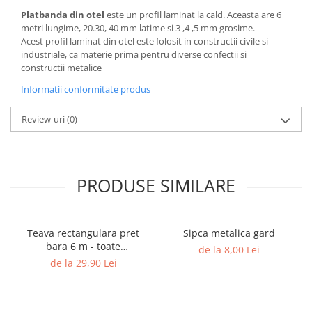
Platbanda din otel
este un profil laminat la cald. Aceasta are 6
Rigole
metri lungime, 20.30, 40 mm latime si 3 ,4 ,5 mm grosime.
Trepte
Acest profil laminat din otel este folosit in constructii civile si
industriale, ca materie prima pentru diverse confectii si
Gresie si faianta
constructii metalice
Faianta
Informatii conformitate produs
Gresie
Review-uri
(0)
Piatra decorativa
Accesorii distribuitoare
Acoperis
PRODUSE SIMILARE
Accesorii tigla/tabla
Tabla cutata
Tigla ceramica
Teava rectangulara pret
Sipca metalica gard
Tigla metalica
bara 6 m - toate
de la 8,00 Lei
dimensiunile
de la 29,90 Lei
Amenajari interioare
BCA
Boltari din beton