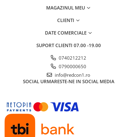
Caramida
MAGAZINUL MEU
Caramida aparenta
CLIENTI
Caramida Porotherm
Cărămidă Brikston
DATE COMERCIALE
Cărămidă Cemacon
SUPORT CLIENTI
07.00 -19.00
Electrocasnice
0740212212
Elemente pentru gradina
Fier Beton
0790000650
Pavele si borduri din piatra Andezit
info@redcon1.ro
Albini
SOCIAL
URMARESTE-NE IN SOCIAL MEDIA
Produse din fier
Accesorii metalice
Accesorii metalice
Accesorii metalice
Accesorii metalice
Cuie