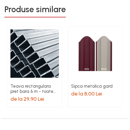
Produse similare
Teava rectangulara
Sipca metalica gard
pret bara 6 m - toate
de la 8,00 Lei
dimensiunile
de la 29,90 Lei