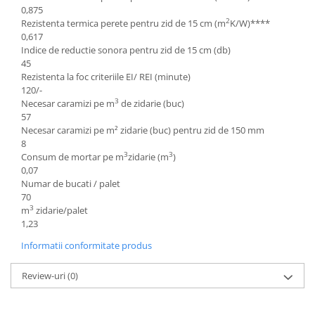
0,875
2
Rezistenta termica perete pentru zid de 15 cm (m
K/W)****
0,617
Indice de reductie sonora pentru zid de 15 cm (db)
45
Rezistenta la foc criteriile EI/ REI (minute)
120/-
3
Necesar caramizi pe m
de zidarie (buc)
57
Necesar caramizi pe m² zidarie (buc) pentru zid de 150 mm
8
3
3
Consum de mortar pe m
zidarie (m
)
0,07
Numar de bucati / palet
70
3
m
zidarie/palet
1,23
Informatii conformitate produs
Review-uri
(0)