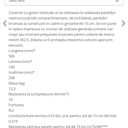
Descriere
Caramizi cu goluri verticale ce se utilizeaza la realizarea peretilor
nestructurali (de compartimentare, de inchidere), peretilor
inramati la constructii in cadre in grosime de 15 cm. Se vor pune
in opera impreuna cu mortar de utilizare generala (ciment-var-
nisip) sau mortare preparate insacuite pentru zidarie de marca
minim M2.5. Zidaria va fi protejata impotriva actiunii apei prin
tencuire.
Lungime (mm)*
500
Latime (mm)*
140
Inaltime (mm)*
238
Masa (kg)
12,3
2
Rezistenta la compresiune (N/mm
)
10
Portanta
NU
Conductivitate termica λ10 dry unit pentru zid de 15 cm (W/mK)
0,319
2
Rezistenta termica perete pentru zid de 15 cm (m
K/W)***