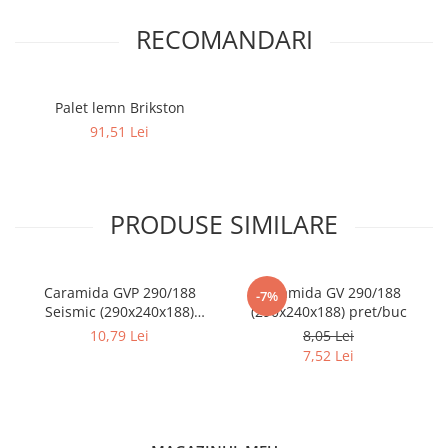
RECOMANDARI
Palet lemn Brikston
91,51 Lei
PRODUSE SIMILARE
Caramida GVP 290/188
Caramida GV 290/188
-7%
Seismic (290x240x188)
(290x240x188) pret/buc
pret/buc
10,79 Lei
8,05 Lei
7,52 Lei