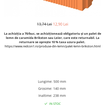
Accesorii pentru termosistem
Pas Japonez
Accesorii pentru vata
Pervaz geam piatra compozita
Coltare
Placi ceramice de exterior
Polistiren
13,74 Lei
12,90 Lei
Produse auxiliare
Vata bazaltica
La achiziția a 70/buc, se achiziționează obligatoriu și un palet de
Rigole
Vata minerala
lemn de caramida Brikston sau Leier, care este returnabil. La
Vata minerala bazaltica
Trepte
returnare se oprește 10 % taxa uzura palet.
https://www.redcon1.ro/produse-din-lemn/palet-lemn-brikston.html
Tevi PVC
Accesorii PVC
Vopsele
Vopsea lavabila pentru exterior
Vopsea lavabila pentru interior
vopsele si lacuri
Lungime
:
500 mm
Grosime
:
140 mm
Inaltime
:
238 mm
IN STOC