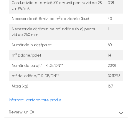
Conductivitate termică λ10 dry unit pentru zid de 25
0.181
cm (W/mK)
3
Necesar de cărămizi pe m
de zidărie (buc)
43
2
Necesar de cărămizi pe m
zidărie (buc) pentru
11
zid de 250 mm
Număr de bucăți/palet
60
3
m
zidărie/palet
1.4
Număr de paleți/TIR DE/DN**
23/21
3
m
de zidărie/TIR DE/DN**
32.1129.3
Masa (kg)
16.7
Informatii conformitate produs
Review-uri
(0)