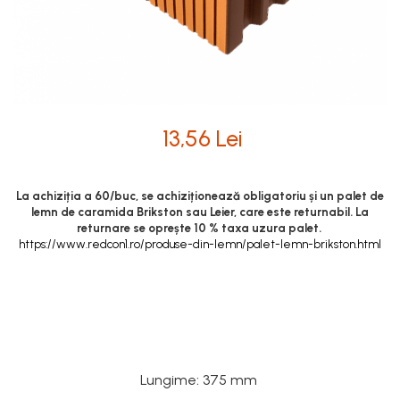
Mobilier modular
Termoizolatii
Pas Japonez
Accesorii pentru termosistem
Pervaz geam piatra compozita
Accesorii pentru vata
Placi ceramice de exterior
Coltare
Polistiren
Produse auxiliare
13,56 Lei
Vata bazaltica
Rigole
Vata minerala
Trepte
Vata minerala bazaltica
La achiziția a 60/buc, se achiziționează obligatoriu și un palet de
lemn de caramida Brikston sau Leier, care este returnabil. La
Tevi PVC
returnare se oprește 10 % taxa uzura palet.
https://www.redcon1.ro/produse-din-lemn/palet-lemn-brikston.html
Accesorii PVC
Vopsele
Vopsea lavabila pentru exterior
Vopsea lavabila pentru interior
vopsele si lacuri
Lungime
:
375 mm