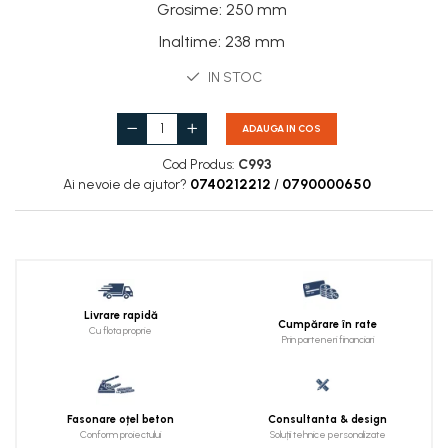
Grosime
:
250 mm
Inaltime
:
238 mm
IN STOC
ADAUGA IN COS
Cod Produs:
C993
Ai nevoie de ajutor?
0740212212
/
0790000650
Livrare rapidă
Cumpărare în rate
Cu flota proprie
Prin parteneri financiari
Fasonare oțel beton
Consultanta & design
Conform proiectului
Soluții tehnice personalizate