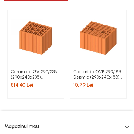
Caramida GV 290/238
Caramida GVP 290/188
(290x240x238)
Seismic (290x240x188)
pret/palet 80 buc
pret/buc
814,40 Lei
10,79 Lei
Magazinul meu