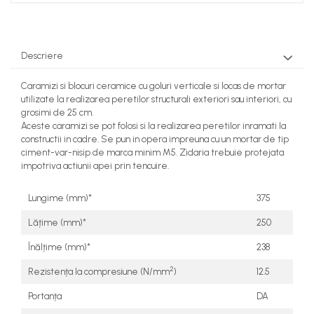
Descriere
Caramizi si blocuri ceramice cu goluri verticale si locas de mortar
utilizate la realizarea peretilor structurali exteriori sau interiori, cu
grosimi de 25 cm.
Aceste caramizi se pot folosi si la realizarea peretilor inramati la
constructii in cadre. Se pun in opera impreuna cu un mortar de tip
ciment-var-nisip de marca minim M5. Zidaria trebuie protejata
impotriva actiunii apei prin tencuire.
Lungime (mm)*
375
Lățime (mm)*
250
Înălțime (mm)*
238
2
Rezistența la compresiune (N/mm
)
12.5
Portanța
DA