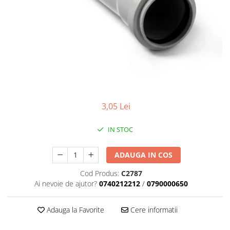
Termoizolatii
Accesorii pentru termosistem
Accesorii pentru vata
Coltare
Polistiren
Vata bazaltica
Vata minerala
3,05 Lei
Vata minerala bazaltica
Tevi PVC
IN STOC
Accesorii PVC
Vopsele
ADAUGA IN COS
Vopsea lavabila pentru exterior
Cod Produs:
C2787
Vopsea lavabila pentru interior
Ai nevoie de ajutor?
0740212212
/
0790000650
vopsele si lacuri
Pavele si borduri
Adauga la Favorite
Cere informatii
Pavele