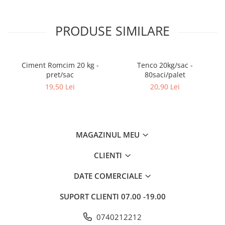
Rigole
PRODUSE SIMILARE
Trepte
Gresie si faianta
Faianta
Ciment Romcim 20 kg -
Tenco 20kg/sac -
Gresie
pret/sac
80saci/palet
19,50 Lei
20,90 Lei
Piatra decorativa
Accesorii distribuitoare
Acoperis
Accesorii tigla/tabla
MAGAZINUL MEU
Tabla cutata
CLIENTI
Tigla ceramica
DATE COMERCIALE
Tigla metalica
Amenajari interioare
SUPORT CLIENTI
07.00 -19.00
BCA
0740212212
Boltari din beton