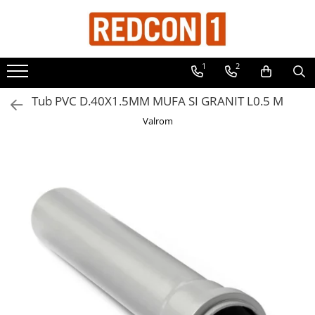
Toate Produsele
1
2
Materiale de constructii
Adezivi, mortare si tencuieli
Tub PVC D.40X1.5MM MUFA SI GRANIT L0.5 M
Balast-nisip
Valrom
Dibluri
Dibluri cu șurub
Echipamente de protectie
Grund pentru tencuiala decorativa
Placi gips carton
Roabe si Betoniere
Sisteme Gips-Carton
Suruburi
Tencuiala decorativa