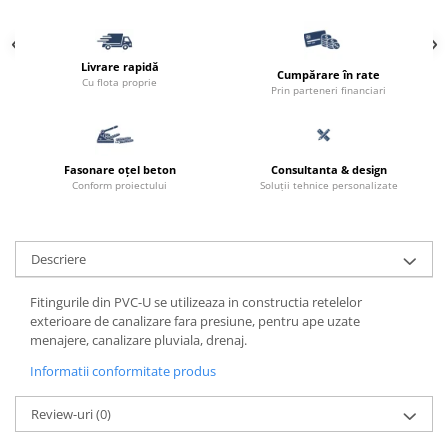
Borduri
Dale
Livrare rapidă
Blocheti
Cumpărare în rate
Cu flota proprie
Prin parteneri financiari
Boltari finisati
Bordura piscina
Capace de gard
Fasonare oțel beton
Consultanta & design
Conform proiectului
Soluții tehnice personalizate
Contratreapta
Delimitari
Elemente gard
Descriere
Jardiniere
Fitingurile din PVC-U se utilizeaza in constructia retelelor
Mobilier modular
exterioare de canalizare fara presiune, pentru ape uzate
menajere, canalizare pluviala, drenaj.
Pas Japonez
Informatii conformitate produs
Pervaz geam piatra compozita
Placi ceramice de exterior
Review-uri
(0)
Produse auxiliare