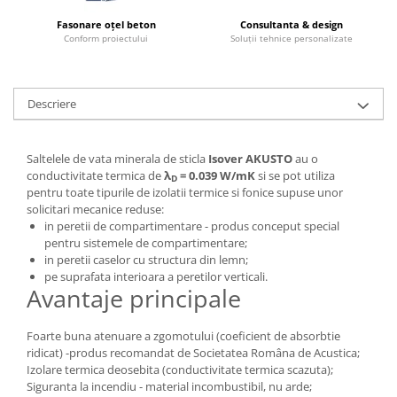
Fasonare oțel beton
Consultanta & design
Conform proiectului
Soluții tehnice personalizate
Descriere
Saltelele de vata minerala de sticla
Isover AKUSTO
au o
conductivitate termica de
λ
= 0.039 W/mK
si
se pot utiliza
D
pentru toate tipurile de izolatii termice si fonice supuse unor
solicitari mecanice reduse:
in peretii de compartimentare - produs conceput special
pentru sistemele de compartimentare;
in peretii caselor cu structura din lemn;
pe suprafata interioara a peretilor verticali.
Avantaje principale
Foarte buna atenuare a zgomotului (coeficient de absorbtie
ridicat) -produs recomandat de Societatea Româna de Acustica;
Izolare termica deosebita (conductivitate termica scazuta);
Siguranta la incendiu - material incombustibil, nu arde;