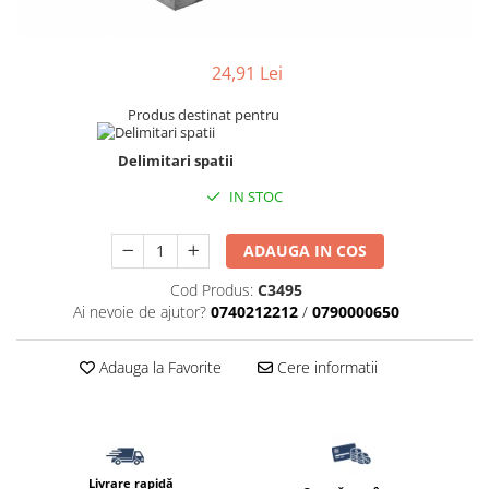
Accesorii pentru termosistem
Pas Japonez
Accesorii pentru vata
Pervaz geam piatra compozita
24,91 Lei
Coltare
Placi ceramice de exterior
Polistiren
Produs destinat pentru
Produse auxiliare
Vata bazaltica
Rigole
Vata minerala
Delimitari spatii
Vata minerala bazaltica
Trepte
IN STOC
Tevi PVC
Accesorii PVC
ADAUGA IN COS
Vopsele
Cod Produs:
C3495
Ai nevoie de ajutor?
0740212212
/
0790000650
Vopsea lavabila pentru exterior
Vopsea lavabila pentru interior
Adauga la Favorite
Cere informatii
vopsele si lacuri
Livrare rapidă