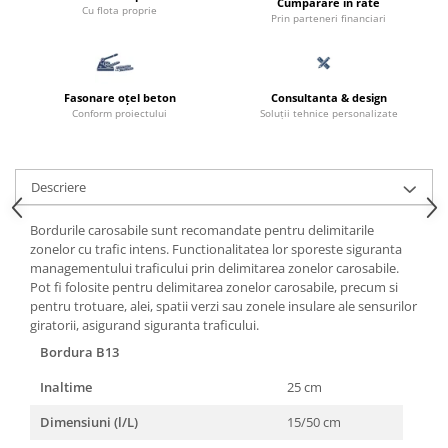
Cumpărare în rate
Cu flota proprie
Prin parteneri financiari
Fasonare oțel beton
Consultanta & design
Conform proiectului
Soluții tehnice personalizate
Descriere
Bordurile carosabile sunt recomandate pentru delimitarile
zonelor cu trafic intens. Functionalitatea lor sporeste siguranta
managementului traficului prin delimitarea zonelor carosabile.
Pot fi folosite pentru delimitarea zonelor carosabile, precum si
pentru trotuare, alei, spatii verzi sau zonele insulare ale sensurilor
giratorii, asigurand siguranta traficului.
Bordura B13
Inaltime
25 cm
Dimensiuni (l/L)
15/50 cm