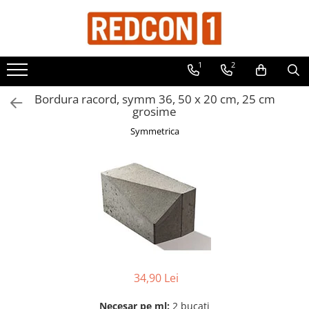
Toate Produsele
1
2
Materiale de constructii
Adezivi, mortare si tencuieli
Bordura racord, symm 36, 50 x 20 cm, 25 cm
grosime
Balast-nisip
Symmetrica
Dibluri
Dibluri cu șurub
Echipamente de protectie
Grund pentru tencuiala decorativa
Placi gips carton
Roabe si Betoniere
Sisteme Gips-Carton
34,90 Lei
Suruburi
Tencuiala decorativa
Necesar pe ml:
2 bucati