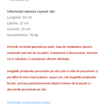
Rigole
Informații tehnice (symm 36):
Trepte
Lungime: 50 cm
Gresie si faianta
Lățime: 25 cm
Faianta
Grosimi: 25 cm
Gresie
Greutate/buc: 50 kg
Piatra decorativa
Preturile nu includ garantia pe palet, taxa de manipulare (pentru
Accesorii distribuitoare
comenzile mai mici de un palet), transportul si descarcarea. Acestea
Acoperis
vor fi calculate si comunicate ulterior clientului.
Accesorii tigla/tabla
Tabla cutata
Imaginile produselor prezentate pe site sunt cu titlu de prezentare și
Tigla ceramica
pot diferi în orice mod (culoare, aspect etc.) de imaginile produselor
Tigla metalica
livrate, acestea putand prezenta abateri minore de la pozele si
Amenajari interioare
descrierile prezentate pe site.
BCA
Boltari din beton
Informatii conformitate produs