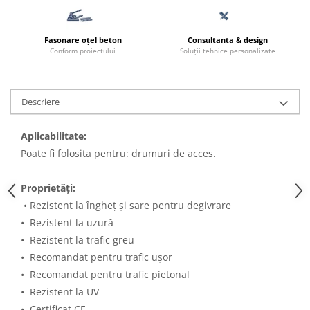
Borduri
Dale
Fasonare oțel beton
Consultanta & design
Blocheti
Conform proiectului
Soluții tehnice personalizate
Boltari finisati
Bordura piscina
Descriere
Capace de gard
Contratreapta
Aplicabilitate:
Poate fi folosita pentru: drumuri de acces.
Delimitari
Elemente gard
Proprietăți:
Jardiniere
• Rezistent la îngheț și sare pentru degivrare
Mobilier modular
• Rezistent la uzură
• Rezistent la trafic greu
Pas Japonez
• Recomandat pentru trafic ușor
Pervaz geam piatra compozita
• Recomandat pentru trafic pietonal
Placi ceramice de exterior
• Rezistent la UV
Produse auxiliare
• Certificat CE