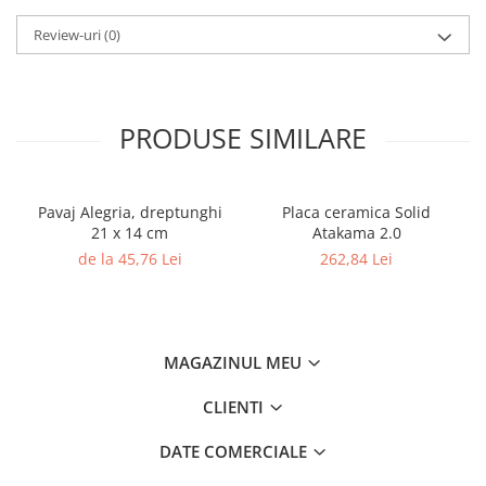
Caramida
Review-uri
(0)
Caramida aparenta
Caramida Porotherm
Cărămidă Brikston
PRODUSE SIMILARE
Cărămidă Cemacon
Electrocasnice
Elemente pentru gradina
Pavaj Alegria, dreptunghi
Placa ceramica Solid
21 x 14 cm
Atakama 2.0
Fier Beton
de la 45,76 Lei
262,84 Lei
Pavele si borduri din piatra Andezit
Albini
Produse din fier
Accesorii metalice
MAGAZINUL MEU
Accesorii metalice
CLIENTI
Accesorii metalice
Accesorii metalice
DATE COMERCIALE
Cuie