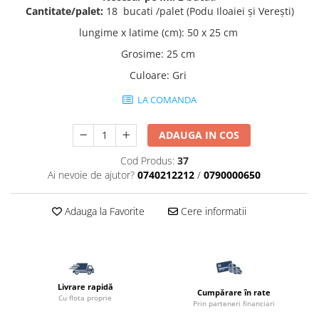
Cantitate/palet:
18 bucati /palet (Podu Iloaiei și Verești)
Termoizolatii
lungime x latime (cm)
:
50 x 25 cm
Accesorii pentru termosistem
Grosime
:
25 cm
Accesorii pentru vata
Coltare
Culoare
:
Gri
Polistiren
LA COMANDA
Vata bazaltica
Vata minerala
ADAUGA IN COS
Vata minerala bazaltica
Cod Produs:
37
Tevi PVC
Ai nevoie de ajutor?
0740212212
/
0790000650
Accesorii PVC
Vopsele
Adauga la Favorite
Cere informatii
Vopsea lavabila pentru exterior
Vopsea lavabila pentru interior
vopsele si lacuri
Pavele si borduri
Livrare rapidă
Cumpărare în rate
Cu flota proprie
Pavele
Prin parteneri financiari