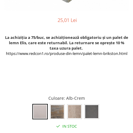
Termoizolatii
Accesorii pentru termosistem
25,01 Lei
Accesorii pentru vata
Coltare
La achiziția a 75/buc, se achiziționează obligatoriu și un palet de
Polistiren
lemn Elis, care este returnabil. La returnare se oprește 10 %
Vata bazaltica
taxa uzura palet.
https://www.redcon1.ro/produse-din-lemn/palet-lemn-brikston.html
Vata minerala
Vata minerala bazaltica
Tevi PVC
Accesorii PVC
Vopsele
Vopsea lavabila pentru exterior
Culoare
: Alb-Crem
Vopsea lavabila pentru interior
vopsele si lacuri
Pavele si borduri
IN STOC
Pavele