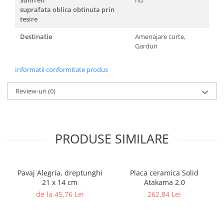
Caramida
suprafata oblica obtinuta prin
tesire
Caramida aparenta
Caramida Porotherm
Destinatie
Amenajare curte,
Garduri
Cărămidă Brikston
Cărămidă Cemacon
Informatii conformitate produs
Electrocasnice
Review-uri
(0)
Elemente pentru gradina
Fier Beton
Pavele si borduri din piatra Andezit
Albini
PRODUSE SIMILARE
Produse din fier
Accesorii metalice
Accesorii metalice
Pavaj Alegria, dreptunghi
Placa ceramica Solid
21 x 14 cm
Atakama 2.0
Accesorii metalice
de la 45,76 Lei
262,84 Lei
Accesorii metalice
Cuie