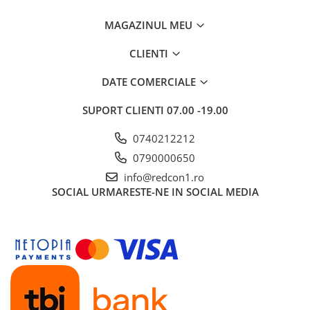
Gard
MAGAZINUL MEU
Plasa sudata eco
CLIENTI
Plasa sudata stas
Tevi si profile metalice
DATE COMERCIALE
Produse din lemn
SUPORT CLIENTI
07.00 -19.00
Produse pentru hidroizolații
Profile metalice/Profile pentru gips-
0740212212
carton
0790000650
Servicii transport
info@redcon1.ro
Sobe
SOCIAL
URMARESTE-NE IN SOCIAL MEDIA
Termice
Distribuitoare
Accesorii distribuitoare
Distribuitoare încălzire în
pardoseala
Țeavă încălzire în pardoseala