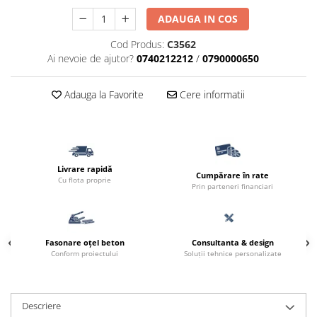
Borduri
ADAUGA IN COS
Dale
Cod Produs:
C3562
Blocheti
Ai nevoie de ajutor?
0740212212
/
0790000650
Boltari finisati
Adauga la Favorite
Cere informatii
Bordura piscina
Capace de gard
Contratreapta
Delimitari
Livrare rapidă
Cumpărare în rate
Cu flota proprie
Elemente gard
Prin parteneri financiari
Jardiniere
Mobilier modular
Fasonare oțel beton
Consultanta & design
Pas Japonez
Conform proiectului
Soluții tehnice personalizate
Pervaz geam piatra compozita
Placi ceramice de exterior
Descriere
Produse auxiliare