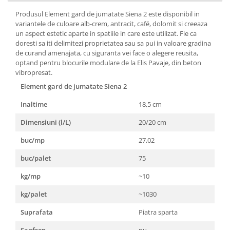
Rigole
Produsul Element gard de jumatate Siena 2 este disponibil in
variantele de culoare alb-crem, antracit, café, dolomit si creeaza
Trepte
un aspect estetic aparte in spatiile in care este utilizat. Fie ca
doresti sa iti delimitezi proprietatea sau sa pui in valoare gradina
Gresie si faianta
de curand amenajata, cu siguranta vei face o alegere reusita,
Faianta
optand pentru blocurile modulare de la Elis Pavaje, din beton
vibropresat.
Gresie
Element gard de jumatate Siena 2
Piatra decorativa
Inaltime
18,5 cm
Accesorii distribuitoare
Acoperis
Dimensiuni (l/L)
20/20 cm
Accesorii tigla/tabla
buc/mp
27,02
Tabla cutata
buc/palet
75
Tigla ceramica
kg/mp
~10
Tigla metalica
kg/palet
~1030
Amenajari interioare
BCA
Suprafata
Piatra sparta
Boltari din beton
Sanfren
nu