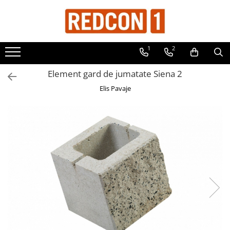
Toate Produsele
1
2
Materiale de constructii
Adezivi, mortare si tencuieli
Element gard de jumatate Siena 2
Balast-nisip
Elis Pavaje
Dibluri
Dibluri cu șurub
Echipamente de protectie
Grund pentru tencuiala decorativa
Placi gips carton
Roabe si Betoniere
Sisteme Gips-Carton
Suruburi
Tencuiala decorativa