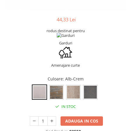
Termoizolatii
Accesorii pentru termosistem
44,33 Lei
Accesorii pentru vata
Coltare
rodus destinat pentru
Polistiren
Garduri
Vata bazaltica
Vata minerala
Vata minerala bazaltica
Amenajare curte
Tevi PVC
Accesorii PVC
Culoare
: Alb-Crem
Vopsele
Vopsea lavabila pentru exterior
Vopsea lavabila pentru interior
IN STOC
vopsele si lacuri
Pavele si borduri
ADAUGA IN COS
Pavele