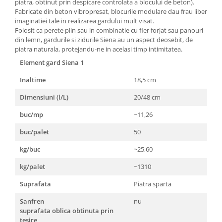
piatra, obtinut prin despicare controlata a blocului de beton).
Fabricate din beton vibropresat, blocurile modulare dau frau liber
Rigole
imaginatiei tale in realizarea gardului mult visat.
Trepte
Folosit ca perete plin sau in combinatie cu fier forjat sau panouri
din lemn, gardurile si zidurile Siena au un aspect deosebit, de
Gresie si faianta
piatra naturala, protejandu-ne in acelasi timp intimitatea.
Faianta
Element gard Siena 1
Gresie
Inaltime
18,5 cm
Piatra decorativa
Dimensiuni (l/L)
20/48 cm
Accesorii distribuitoare
buc/mp
~11,26
Acoperis
Accesorii tigla/tabla
buc/palet
50
Tabla cutata
kg/buc
~25,60
Tigla ceramica
kg/palet
~1310
Tigla metalica
Suprafata
Piatra sparta
Amenajari interioare
Sanfren
nu
BCA
suprafata oblica obtinuta prin
Boltari din beton
tesire