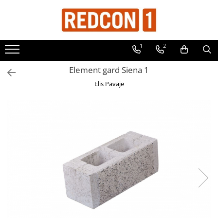
Toate Produsele
1
2
Materiale de constructii
Adezivi, mortare si tencuieli
Element gard Siena 1
Balast-nisip
Elis Pavaje
Dibluri
Dibluri cu șurub
Echipamente de protectie
Grund pentru tencuiala decorativa
Placi gips carton
Roabe si Betoniere
Sisteme Gips-Carton
Suruburi
Tencuiala decorativa