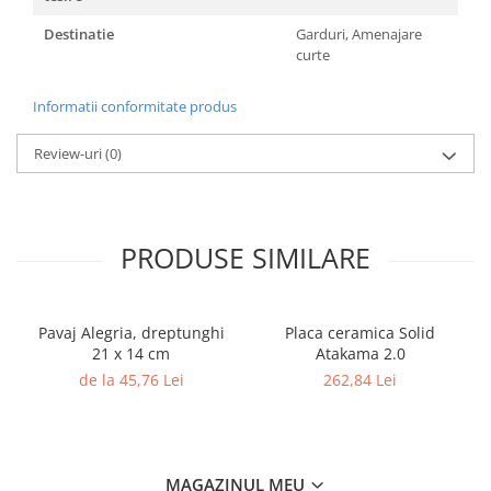
Caramida
Destinatie
Garduri, Amenajare
Caramida aparenta
curte
Caramida Porotherm
Informatii conformitate produs
Cărămidă Brikston
Cărămidă Cemacon
Review-uri
(0)
Electrocasnice
Elemente pentru gradina
Fier Beton
PRODUSE SIMILARE
Pavele si borduri din piatra Andezit
Albini
Produse din fier
Pavaj Alegria, dreptunghi
Placa ceramica Solid
Accesorii metalice
21 x 14 cm
Atakama 2.0
Accesorii metalice
de la 45,76 Lei
262,84 Lei
Accesorii metalice
Accesorii metalice
Cuie
MAGAZINUL MEU