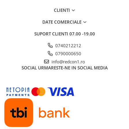
Gard
CLIENTI
Plasa sudata eco
DATE COMERCIALE
Plasa sudata stas
Tevi si profile metalice
SUPORT CLIENTI
07.00 -19.00
Produse din lemn
0740212212
Produse pentru hidroizolații
0790000650
Profile metalice/Profile pentru gips-
info@redcon1.ro
carton
SOCIAL
URMARESTE-NE IN SOCIAL MEDIA
Servicii transport
Sobe
Termice
Distribuitoare
Accesorii distribuitoare
Distribuitoare încălzire în
pardoseala
Țeavă încălzire în pardoseala