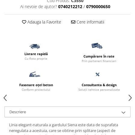
Cod Produs:
C3550
Borduri
Ai nevoie de ajutor?
0740212212
/
0790000650
Dale
Blocheti
Adauga la Favorite
Cere informatii
Boltari finisati
Bordura piscina
Capace de gard
Livrare rapidă
Cumpărare în rate
Contratreapta
Cu flota proprie
Prin parteneri financiari
Delimitari
Elemente gard
Fasonare oțel beton
Consultanta & design
Jardiniere
Conform proiectului
Soluții tehnice personalizate
Mobilier modular
Pas Japonez
Descriere
Pervaz geam piatra compozita
Placi ceramice de exterior
Linia elegant-naturala a gardului Siena este data de suprafata
neregulata a acestuia, care se obtine prin splitare (aspect de
Produse auxiliare