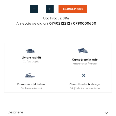
ADAUGA IN COS
Cod Produs:
39a
Ai nevoie de ajutor?
0740212212
/
0790000650
Livrare rapidă
Cumpărare în rate
Cu flota proprie
Prin parteneri financiari
Fasonare oțel beton
Consultanta & design
Conform proiectului
Soluții tehnice personalizate
Descriere