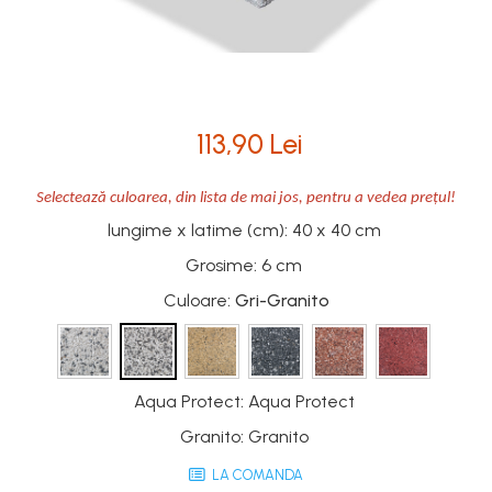
Mobilier modular
Termoizolatii
Pas Japonez
Accesorii pentru termosistem
Pervaz geam piatra compozita
Accesorii pentru vata
Placi ceramice de exterior
Coltare
113,90 Lei
Polistiren
Produse auxiliare
Vata bazaltica
Rigole
Selectează culoarea, din lista de mai jos, pentru a vedea prețul!
Vata minerala
lungime x latime (cm)
:
40 x 40 cm
Trepte
Vata minerala bazaltica
Grosime
:
6 cm
Tevi PVC
Culoare
: Gri-Granito
Accesorii PVC
Vopsele
Vopsea lavabila pentru exterior
Vopsea lavabila pentru interior
Aqua Protect
:
Aqua Protect
vopsele si lacuri
Granito
:
Granito
LA COMANDA