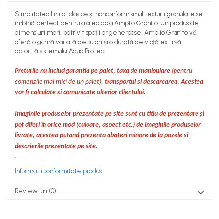
Simplitatea liniilor clasice și nonconformismul texturii granulate se
îmbină perfect pentru a crea dala Amplio Granito. Un produs de
dimensiuni mari, potrivit spațiilor generoase, Amplio Granito vă
oferă o gamă variată de culori și o durată de viață extinsă,
datorită sistemului Aqua Protect
Preturile nu includ garantia pe palet, taxa de manipulare
(pentru
comenzile mai mici de un palet),
transportul si descarcarea. Acestea
vor fi calculate si comunicate ulterior clientului.
Imaginile produselor prezentate pe site sunt cu titlu de prezentare și
pot diferi în orice mod (culoare, aspect etc.) de imaginile produselor
livrate, acestea putand prezenta abateri minore de la pozele si
descrierile prezentate pe site.
.
Informatii conformitate produs
Review-uri
(0)