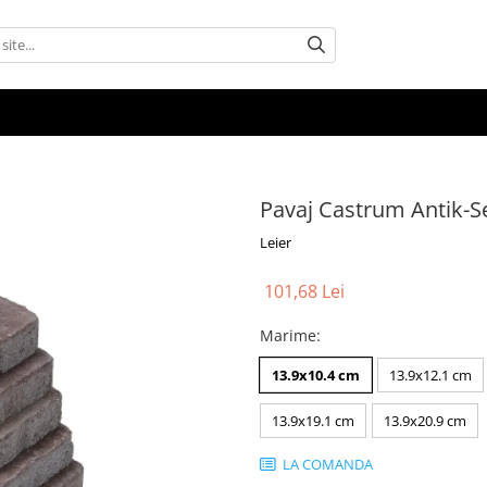
Pavaj Castrum Antik-S
Leier
101,68 Lei
Marime
:
13.9x10.4 cm
13.9x12.1 cm
13.9x19.1 cm
13.9x20.9 cm
LA COMANDA