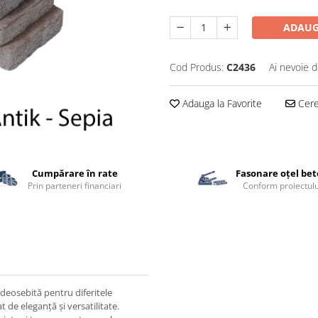
ADAUG
Cod Produs:
C2436
Ai nevoie d
Adauga la Favorite
Cere 
Cumpărare în rate
Fasonare oțel be
Prin parteneri financiari
Conform proiectulu
 deosebită pentru diferitele
t de eleganță și versatilitate.