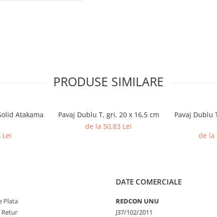
PRODUSE SIMILARE
Solid Atakama
Pavaj Dublu T, gri, 20 x 16,5 cm
Pavaj Dublu T
de la 50,83 Lei
 Lei
de la
DATE COMERCIALE
 Plata
REDCON UNU
e Retur
J37/102/2011