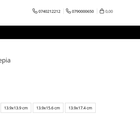
0740212212
0790000650
0,00
epia
13.9x13.9 cm
13.9x15.6 cm
13.9x17.4 cm