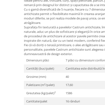
Ideale pentru alei, trotuare, curți, spații pietonale, parcuri,
Borduri
remarcă prin designul lor distinct și capacitatea de a se in
Dale
Cu o gamă diversificată de 5 nuanțe, fiecare cu 7 dimensiu
antichizate permit o flexibilitate maximă în crearea aranja
Blocheti
moduri diferite, se pot realiza modele de pavaj unice, ce 
atrăgătoare.
Boltari finisati
Suprafața fin texturată a pavelelor Castrum antichizate, împ
Bordura piscina
naturale, aduc un plus de sofisticare și eleganță în orice a
de procedeul de antichizare al acestor pavele permite cre
Capace de gard
inspirate din natură, dar cu un twist modern, conferind fie
Fie că vă doriți o terasă primitoare, o alee atrăgătoare sau
Contratreapta
personalitate, pavelele Castrum antichizate sunt alegerea i
Delimitari
dumneavoastră de design exterior.
Elemente gard
Dimensiuni plăci
7 plăci cu dimensiuni confor
Jardiniere
Cantități (buc/palet)
Cantitatea este distribuită î
Mobilier modular
Grosime (mm)
40
Pas Japonez
Paletizare (m²/palet)
17,60
Pervaz geam piatra compozita
2
Greutatea (kg/palet)
1586
Placi ceramice de exterior
Cantitate/palet
16 rânduri
Produse auxiliare