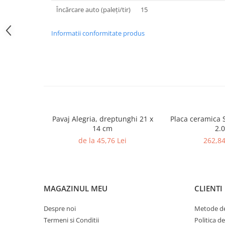
Încărcare auto (paleți/tir)
15
Rigole
Trepte
Informatii conformitate produs
Gresie si faianta
Faianta
Gresie
Piatra decorativa
Accesorii distribuitoare
Acoperis
Pavaj Alegria, dreptunghi 21 x
Placa ceramica 
14 cm
2.0
Accesorii tigla/tabla
de la 45,76 Lei
262,84
Tabla cutata
Tigla ceramica
Tigla metalica
MAGAZINUL MEU
CLIENTI
Amenajari interioare
BCA
Despre noi
Metode de
Boltari din beton
Termeni si Conditii
Politica d