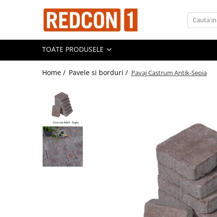
Toate Produsele
TOATE PRODUSELE
Materiale de constructii
Adezivi, mortare si tencuieli
Home /
Pavele si borduri /
Pavaj Castrum Antik-Sepia
Balast-nisip
Dibluri
Dibluri cu șurub
Echipamente de protectie
Grund pentru tencuiala decorativa
Placi gips carton
Roabe si Betoniere
Sisteme Gips-Carton
Suruburi
Tencuiala decorativa