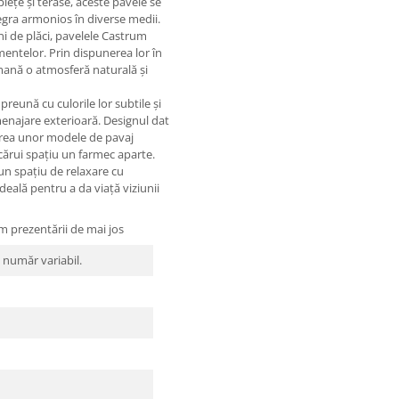
 piețe și terase, aceste pavele se
tegra armonios în diverse medii.
ni de plăci, pavelele Castrum
mentelor. Prin dispunerea lor în
emană o atmosferă naturală și
reună cu culorile lor subtile și
menajare exterioară. Designul dat
area unor modele de pavaj
cărui spațiu un farmec aparte.
 un spațiu de relaxare cu
deală pentru a da viață viziunii
m prezentării de mai jos
n număr variabil.