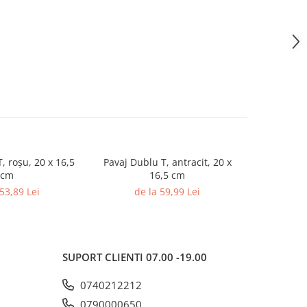
, roșu, 20 x 16,5
Pavaj Dublu T, antracit, 20 x
Pavaj 
cm
16,5 cm
de
 53,89 Lei
de la 59,99 Lei
SUPORT CLIENTI
07.00 -19.00
0740212212
0790000650