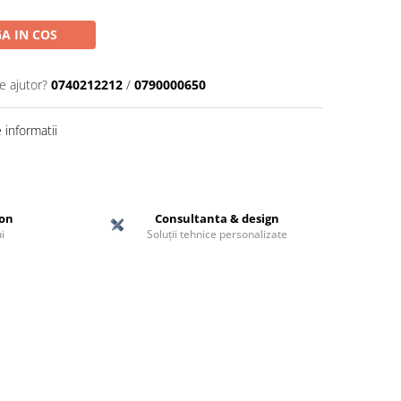
A IN COS
e ajutor?
0740212212
/
0790000650
informatii
ton
Consultanta & design
i
Soluții tehnice personalizate