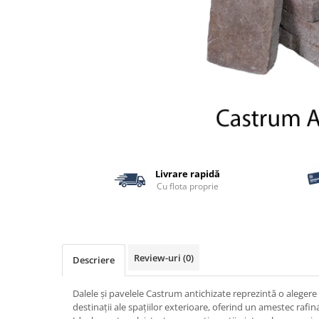
Termoizolatii
Accesorii pentru termosistem
Accesorii pentru vata
Coltare
Polistiren
Vata bazaltica
Vata minerala
Vata minerala bazaltica
Tevi PVC
Livrare rapidă
Cu flota proprie
Accesorii PVC
Vopsele
Vopsea lavabila pentru exterior
Vopsea lavabila pentru interior
Review-uri
(0)
Descriere
vopsele si lacuri
Pavele si borduri
Dalele și pavelele Castrum antichizate reprezintă o alegere
Pavele
destinații ale spațiilor exterioare, oferind un amestec rafina