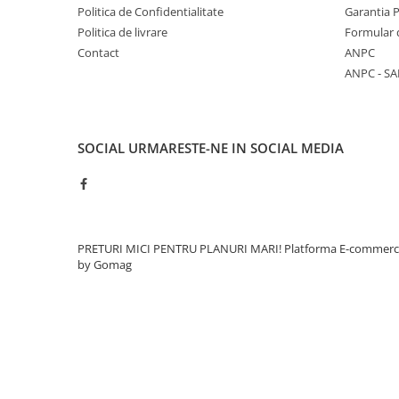
Caramida
Politica de Confidentialitate
Garantia 
Politica de livrare
Formular 
Caramida aparenta
Contact
ANPC
Caramida Porotherm
ANPC - SA
Cărămidă Brikston
Cărămidă Cemacon
Electrocasnice
SOCIAL
URMARESTE-NE IN SOCIAL MEDIA
Elemente pentru gradina
Fier Beton
Pavele si borduri din piatra Andezit
Albini
PRETURI MICI PENTRU PLANURI MARI!
Platforma E-commer
Produse din fier
by Gomag
Accesorii metalice
Accesorii metalice
Accesorii metalice
Accesorii metalice
Cuie