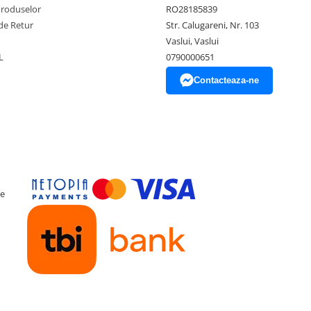
Produselor
RO28185839
de Retur
Str. Calugareni, Nr. 103
Vaslui, Vaslui
L
0790000651
Contacteaza-ne
ce