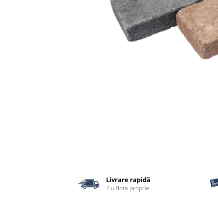
Termoizolatii
Accesorii pentru termosistem
Accesorii pentru vata
Coltare
Polistiren
Vata bazaltica
Vata minerala
Vata minerala bazaltica
Tevi PVC
Accesorii PVC
Vopsele
Vopsea lavabila pentru exterior
Vopsea lavabila pentru interior
Livrare rapidă
vopsele si lacuri
Cu flota proprie
Pavele si borduri
Pavele