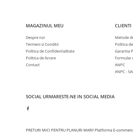
Caramida
Caramida aparenta
Caramida Porotherm
MAGAZINUL MEU
CLIENTI
Cărămidă Brikston
Despre noi
Metode de
Cărămidă Cemacon
Termeni si Conditii
Politica d
Electrocasnice
Politica de Confidentialitate
Garantia 
Elemente pentru gradina
Politica de livrare
Formular 
Fier Beton
Contact
ANPC
Pavele si borduri din piatra Andezit
ANPC - SA
Albini
Produse din fier
Accesorii metalice
SOCIAL
URMARESTE-NE IN SOCIAL MEDIA
Accesorii metalice
Accesorii metalice
Accesorii metalice
Cuie
PRETURI MICI PENTRU PLANURI MARI!
Platforma E-commer