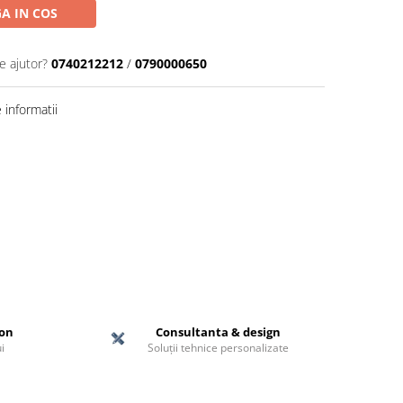
A IN COS
e ajutor?
0740212212
/
0790000650
informatii
ton
Consultanta & design
i
Soluții tehnice personalizate