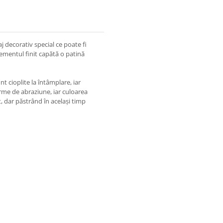
j decorativ special ce poate fi
elementul finit capătă o patină
t cioplite la întâmplare, iar
urme de abraziune, iar culoarea
t, dar păstrând în același timp