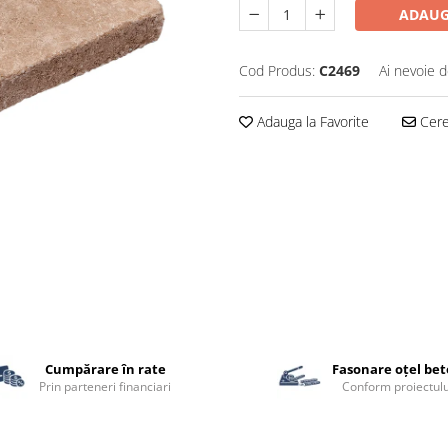
ADAUG
Cod Produs:
C2469
Ai nevoie d
Adauga la Favorite
Cere 
Cumpărare în rate
Fasonare oțel be
Prin parteneri financiari
Conform proiectulu