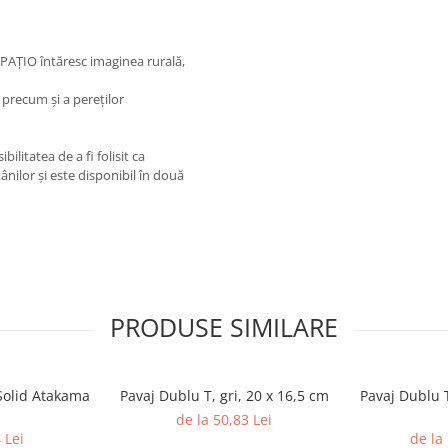
r PAȚIO întăresc imaginea rurală,
 precum și a pereților
ibilitatea de a fi folisit ca
nilor și este disponibil în două
PRODUSE SIMILARE
Solid Atakama
Pavaj Dublu T, gri, 20 x 16,5 cm
Pavaj Dublu T
de la 50,83 Lei
 Lei
de la