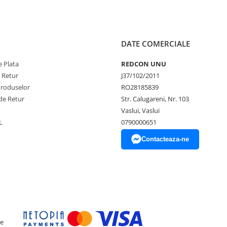
DATE COMERCIALE
 Plata
REDCON UNU
e Retur
J37/102/2011
Produselor
RO28185839
de Retur
Str. Calugareni, Nr. 103
Vaslui, Vaslui
L
0790000651
Contacteaza-ne
ce