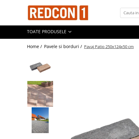
Toate Produsele
TOATE PRODUSELE
Materiale de constructii
Adezivi, mortare si tencuieli
Home /
Pavele si borduri /
Pavaj Patio 250x124x50 cm
Balast-nisip
Dibluri
Dibluri cu șurub
Echipamente de protectie
Grund pentru tencuiala decorativa
Placi gips carton
Roabe si Betoniere
Sisteme Gips-Carton
Suruburi
Tencuiala decorativa