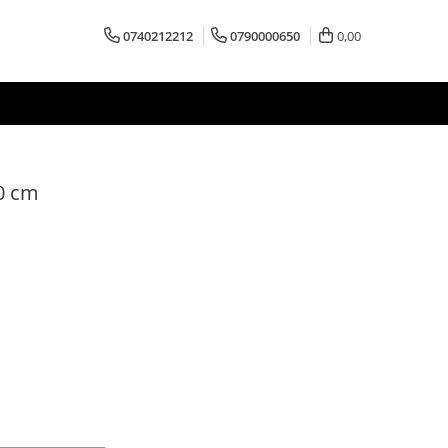
0740212212
0790000650
0,00
0 cm