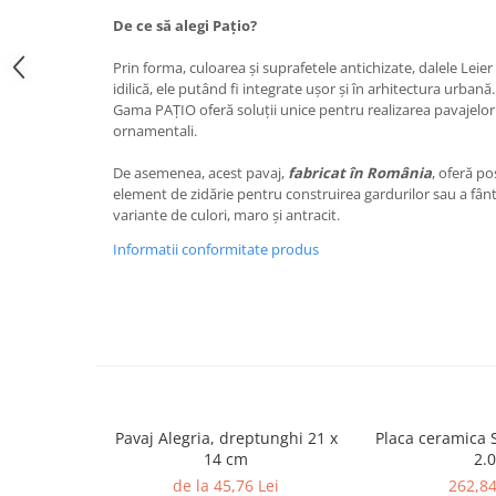
De ce să alegi Pațio?
Rigole
Trepte
Prin forma, culoarea și suprafetele antichizate, dalele Leie
idilică, ele putând fi integrate ușor și în arhitectura urbană.
Gresie si faianta
Gama PAȚIO oferă soluții unice pentru realizarea pavajelor
Faianta
ornamentali.
Gresie
De asemenea, acest pavaj,
fabricat în România
, oferă pos
element de zidărie pentru construirea gardurilor sau a fântâ
Piatra decorativa
variante de culori, maro și antracit.
Accesorii distribuitoare
Informatii conformitate produs
Acoperis
Accesorii tigla/tabla
Tabla cutata
Tigla ceramica
Tigla metalica
Amenajari interioare
Pavaj Alegria, dreptunghi 21 x
Placa ceramica 
BCA
14 cm
2.0
Boltari din beton
de la 45,76 Lei
262,84