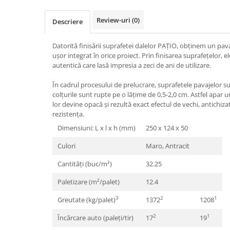
Borduri
Review-uri
(0)
Dale
Descriere
Blocheti
Datorită finisării suprafetei dalelor PAȚIO, obținem un pava
Boltari finisati
ușor integrat în orice proiect. Prin finisarea suprafețelor, 
autentică care lasă impresia a zeci de ani de utilizare.
Bordura piscina
Capace de gard
În cadrul procesului de prelucrare, suprafetele pavajelor sun
colțurile sunt rupte pe o lățime de 0,5-2,0 cm. Astfel apar 
Contratreapta
lor devine opacă și rezultă exact efectul de vechi, antichiza
rezistența.
Delimitari
Dimensiuni: L x l x h (mm)
250 x 124 x 50
Elemente gard
Culori
Maro, Antracit
Jardiniere
Mobilier modular
Cantități (buc/m²)
32.25
Pas Japonez
Paletizare (m²/palet)
12.4
Pervaz geam piatra compozita
3
2
1
Greutate (kg/palet)
1372
1208
Placi ceramice de exterior
2
1
Încărcare auto (paleți/tir)
17
19
Produse auxiliare