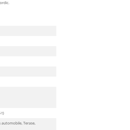
ordic.
 t)
s automobile, Terase,