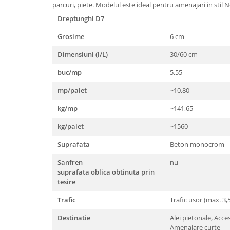
Borduri
parcuri, piete. Modelul este ideal pentru amenajari in stil N
Dreptunghi D7
Dale
Blocheti
Grosime
6 cm
Boltari finisati
Dimensiuni (l/L)
30/60 cm
Bordura piscina
buc/mp
5,55
Capace de gard
mp/palet
~10,80
Contratreapta
kg/mp
~141,65
Delimitari
kg/palet
~1560
Elemente gard
Suprafata
Beton monocrom
Jardiniere
Sanfren
nu
Mobilier modular
suprafata oblica obtinuta prin
Pas Japonez
tesire
Pervaz geam piatra compozita
Trafic
Trafic usor (max. 3,5
Placi ceramice de exterior
Destinatie
Alei pietonale, Acce
Produse auxiliare
Amenajare curte