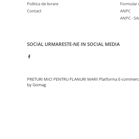
Politica de livrare
Formular 
Caramida
Contact
ANPC
Caramida aparenta
ANPC - SA
Caramida Porotherm
Cărămidă Brikston
Cărămidă Cemacon
SOCIAL
URMARESTE-NE IN SOCIAL MEDIA
Electrocasnice
Elemente pentru gradina
Fier Beton
Pavele si borduri din piatra Andezit
PRETURI MICI PENTRU PLANURI MARI!
Platforma E-commer
Albini
by Gomag
Produse din fier
Accesorii metalice
Accesorii metalice
Accesorii metalice
Accesorii metalice
Cuie