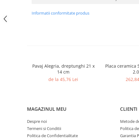
Rigole
Informatii conformitate produs
Trepte
Gresie si faianta
Faianta
Gresie
Piatra decorativa
Accesorii distribuitoare
Pavaj Alegria, dreptunghi 21 x
Placa ceramica 
14 cm
2.0
Acoperis
de la 45,76 Lei
262,84
Accesorii tigla/tabla
Tabla cutata
Tigla ceramica
MAGAZINUL MEU
CLIENTI
Tigla metalica
Amenajari interioare
Despre noi
Metode de
BCA
Termeni si Conditii
Politica d
Boltari din beton
Politica de Confidentialitate
Garantia 