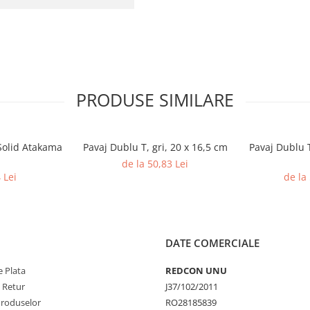
PRODUSE SIMILARE
Solid Atakama
Pavaj Dublu T, gri, 20 x 16,5 cm
Pavaj Dublu T
de la 50,83 Lei
 Lei
de la
DATE COMERCIALE
 Plata
REDCON UNU
e Retur
J37/102/2011
Produselor
RO28185839