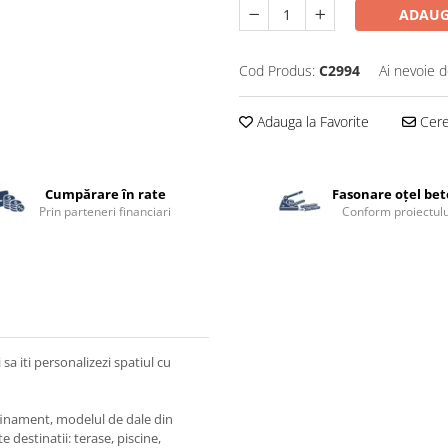
ADAUG
Cod Produs:
C2994
Ai nevoie d
Adauga la Favorite
Cere 
Cumpărare în rate
Fasonare oțel be
Prin parteneri financiari
Conform proiectulu
sa iti personalizezi spatiul cu
rafinament, modelul de dale din
estinatii: terase, piscine,