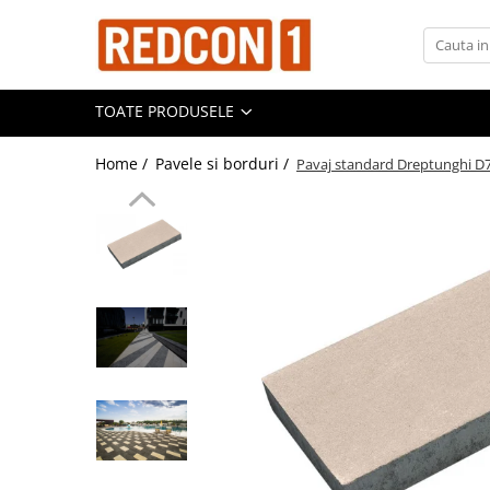
Toate Produsele
TOATE PRODUSELE
Materiale de constructii
Adezivi, mortare si tencuieli
Home /
Pavele si borduri /
Pavaj standard Dreptunghi D
Balast-nisip
Dibluri
Dibluri cu șurub
Echipamente de protectie
Grund pentru tencuiala decorativa
Placi gips carton
Roabe si Betoniere
Sisteme Gips-Carton
Suruburi
Tencuiala decorativa