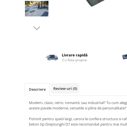
Termoizolatii
Accesorii pentru termosistem
Accesorii pentru vata
Coltare
Polistiren
Vata bazaltica
Vata minerala
Livrare rapidă
Vata minerala bazaltica
Cu flota proprie
Tevi PVC
Accesorii PVC
Vopsele
Review-uri
(0)
Descriere
Vopsea lavabila pentru exterior
Vopsea lavabila pentru interior
Modern, clasic, retro, romantic sau industrial? Tu cum alegi 
vopsele si lacuri
aceste pavele moderne, versatile si pline de personalitate?
Pavele si borduri
Potrivit pentru spatii largi, carora le confera structura si 
Pavele
beton tip Dreptunghi D7 este recomandat pentru mai multe d