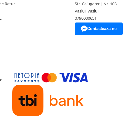
de Retur
Str. Calugareni, Nr. 103
Vaslui, Vaslui
L
0790000651
Contacteaza-ne
ce