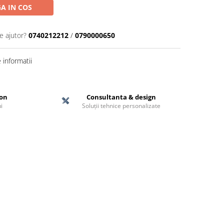
A IN COS
e ajutor?
0740212212
/
0790000650
informatii
ton
Consultanta & design
i
Soluții tehnice personalizate