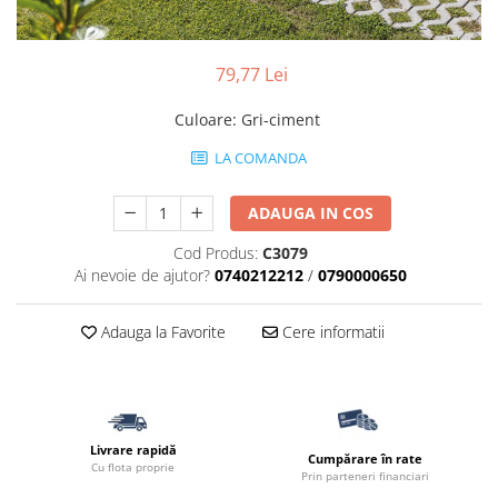
Accesorii pentru termosistem
Pas Japonez
Accesorii pentru vata
Pervaz geam piatra compozita
79,77 Lei
Coltare
Placi ceramice de exterior
Polistiren
Culoare
:
Gri-ciment
Produse auxiliare
Vata bazaltica
LA COMANDA
Rigole
Vata minerala
Vata minerala bazaltica
Trepte
ADAUGA IN COS
Tevi PVC
Cod Produs:
C3079
Accesorii PVC
Ai nevoie de ajutor?
0740212212
/
0790000650
Vopsele
Vopsea lavabila pentru exterior
Adauga la Favorite
Cere informatii
Vopsea lavabila pentru interior
vopsele si lacuri
Livrare rapidă
Cumpărare în rate
Cu flota proprie
Prin parteneri financiari