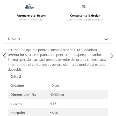
Fasonare oțel beton
Consultanta & design
Conform proiectului
Soluții tehnice personalizate
Descriere
Este solutia optima pentru consolidarea solului si intarirea
terenurilor situate in panta sau pentru amenajarea parcarilor.
Forma speciala a acestui produs permite decorarea cu verdeata,
imbinand utilul cu frumosul, pentru obtinerea unui efect estetic
deosebit.
Grila 2
Grosime
10 cm
Dimensiuni (l/L)
40/60 cm
buc/mp
4.16
mp/palet
~8.40