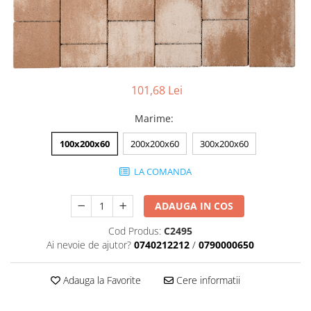
Accesorii pentru termosistem
Pas Japonez
Accesorii pentru vata
Pervaz geam piatra compozita
Coltare
Placi ceramice de exterior
Polistiren
Produse auxiliare
Vata bazaltica
101,68 Lei
Rigole
Vata minerala
Marime
:
Vata minerala bazaltica
Trepte
Tevi PVC
100x200x60
200x200x60
300x200x60
Accesorii PVC
LA COMANDA
Vopsele
Vopsea lavabila pentru exterior
ADAUGA IN COS
Vopsea lavabila pentru interior
Cod Produs:
C2495
vopsele si lacuri
Ai nevoie de ajutor?
0740212212
/
0790000650
Adauga la Favorite
Cere informatii