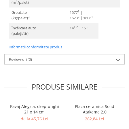
(m²/palet)
3
Greutate
1577
|
3
2
1
(kg/palet)
1623
| 1606
1,2
3
Încărcare auto
14
| 15
(paleți/tir)
Informatii conformitate produs
Review-uri
(0)
PRODUSE SIMILARE
Pavaj Alegria, dreptunghi
Placa ceramica Solid
21 x 14 cm
Atakama 2.0
de la 45,76 Lei
262,84 Lei