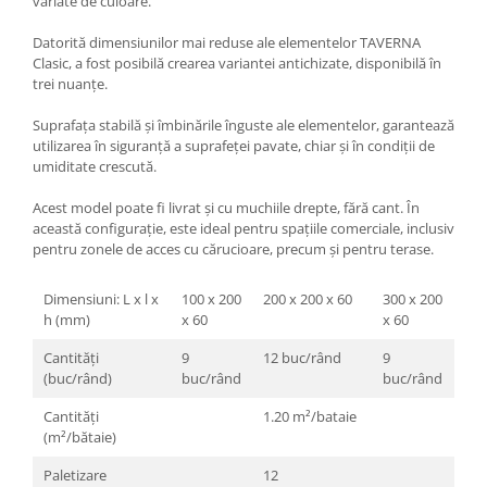
variate de culoare.
Datorită dimensiunilor mai reduse ale elementelor TAVERNA
Clasic, a fost posibilă crearea variantei antichizate, disponibilă în
trei nuanțe.
Suprafața stabilă și îmbinările înguste ale elementelor, garantează
utilizarea în siguranță a suprafeței pavate, chiar și în condiții de
umiditate crescută.
Acest model poate fi livrat și cu muchiile drepte, fără cant. În
această configurație, este ideal pentru spațiile comerciale, inclusiv
pentru zonele de acces cu cărucioare, precum și pentru terase.
Dimensiuni: L x l x
100 x 200
200 x 200 x 60
300 x 200
h (mm)
x 60
x 60
Cantități
9
12 buc/rând
9
(buc/rând)
buc/rând
buc/rând
Cantități
1.20 m²/bataie
(m²/bătaie)
Paletizare
12