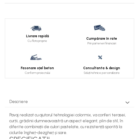
Livrare rapidă
Cumpărare în rate
Cu flota proprie
Prin parteneri financiari
Fasonare oțel beton
Consultanta & design
Conform proiectului
Soluții tehnice personalizate
Descriere
Pavaj realizat cu ajutorul tehnologiei colormix, va conferi terasei,
curții, grădinii dumneavoastră un aspect elegant, plin de stil, în
diferite combinații de culori pastelate, cu rezistență sporită la
ciclurile îngheț-dezgheț și sare.