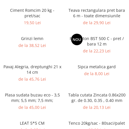
Termoizolatii
Ciment Romcim 20 kg -
Teava rectangulara pret bara
Accesorii pentru termosistem
pret/sac
6 m - toate dimensiunile
Accesorii pentru vata
19,50 Lei
de la 29,90 Lei
Coltare
Polistiren
Grinzi lemn
Fier beton BST 500 C - pret /
NOU
bara 12 m
Vata bazaltica
de la 38,52 Lei
de la 22,23 Lei
Vata minerala
Vata minerala bazaltica
Pavaj Alegria, dreptunghi 21 x
Sipca metalica gard
Tevi PVC
14 cm
de la 8,00 Lei
Accesorii PVC
de la 45,76 Lei
Vopsele
Vopsea lavabila pentru exterior
Plasa sudata buzau eco - 3,5
Tabla cutata Zincata 0.86x200
Vopsea lavabila pentru interior
mm; 5,5 mm; 7,5 mm;
gr. de 0.30, 0.35 , 0.40 mm
de la 45,00 Lei
de la 20,13 Lei
vopsele si lacuri
Pavele si borduri
Pavele
LEAT 5*5 CM
Tenco 20kg/sac - 80saci/palet