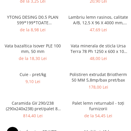
de la 3,25 Lei
20,90 Lei
Borduri
Dale
YTONG DESING D0.5 PLAN
Lambriu lemn rasinos, calitate
Blocheti
599*199*TOATE
A/B, 12,5 X 96 X 4000 mm,
DIMENSIUNILE pret/buc
3,84 mp
de la 8,98 Lei
47,69 Lei
Boltari finisati
Bordura piscina
Vata bazaltica Isover PLE 100
Vata minerala de sticla Ursa
Capace de gard
mm, 50 mm
Terra 78 Ph 1250 x 600 x 100
mm
Contratreapta
de la 18,30 Lei
48,00 Lei
Delimitari
Cuie - pret/kg
Polistiren extrudat Briotherm
Elemente gard
50 MM 5,8mp/bax pret/bax
9,10 Lei
Jardiniere
178,00 Lei
Mobilier modular
Pas Japonez
Caramida GV 290/238
Palet lemn returnabil - toți
(290x240x238) pret/palet 80
furnizorii
Pervaz geam piatra compozita
buc
814,40 Lei
de la 54,45 Lei
Placi ceramice de exterior
Produse auxiliare