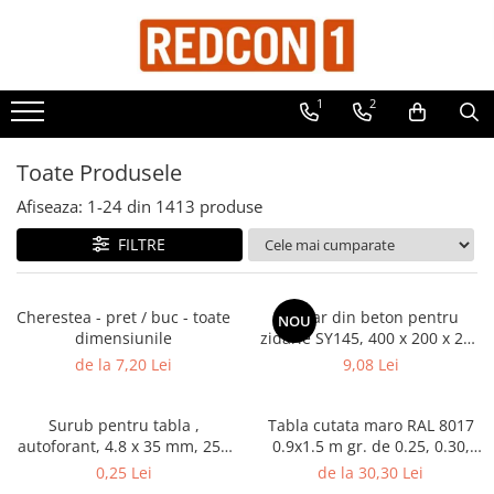
Toate Produsele
1
2
Materiale de constructii
Adezivi, mortare si tencuieli
Toate Produsele
Balast-nisip
Afiseaza:
1-
24
din
1413
produse
Dibluri
FILTRE
Dibluri cu șurub
Echipamente de protectie
Grund pentru tencuiala decorativa
Cherestea - pret / buc - toate
Boltar din beton pentru
NOU
dimensiunile
zidarie SY145, 400 x 200 x 240
Placi gips carton
(L x G x H)
de la 7,20 Lei
9,08 Lei
Roabe si Betoniere
Sisteme Gips-Carton
Surub pentru tabla ,
Tabla cutata maro RAL 8017
autoforant, 4.8 x 35 mm, 250
0.9x1.5 m gr. de 0.25, 0.30,
Suruburi
bucati/cutie
0.35 mm
0,25 Lei
de la 30,30 Lei
Tencuiala decorativa