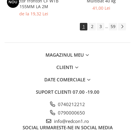
Colector fronton CF WTB
Multibat 40 kg
NOU
155MM LA 2M
Rigole
41,00 Lei
de la 19,32 Lei
Trepte
1
2
3
59
Gresie si faianta
...
Faianta
Gresie
Piatra decorativa
MAGAZINUL MEU
Accesorii distribuitoare
CLIENTI
Acoperis
Accesorii tigla/tabla
DATE COMERCIALE
Tabla cutata
SUPORT CLIENTI
07.00 -19.00
Tigla ceramica
0740212212
Tigla metalica
0790000650
Amenajari interioare
info@redcon1.ro
BCA
SOCIAL
URMARESTE-NE IN SOCIAL MEDIA
Boltari din beton