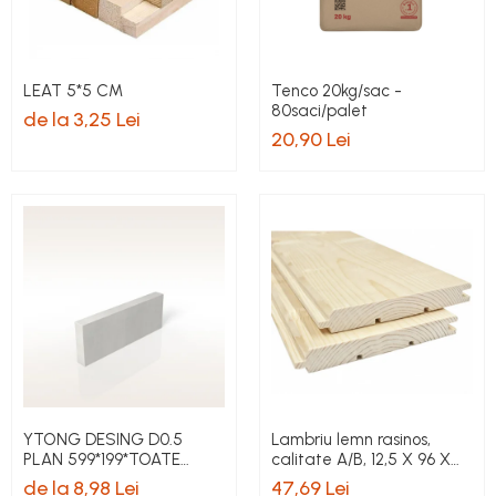
LEAT 5*5 CM
Tenco 20kg/sac -
80saci/palet
de la 3,25 Lei
20,90 Lei
YTONG DESING D0.5
Lambriu lemn rasinos,
PLAN 599*199*TOATE
calitate A/B, 12,5 X 96 X
DIMENSIUNILE pret/buc
4000 mm, 3,84 mp
de la 8,98 Lei
47,69 Lei