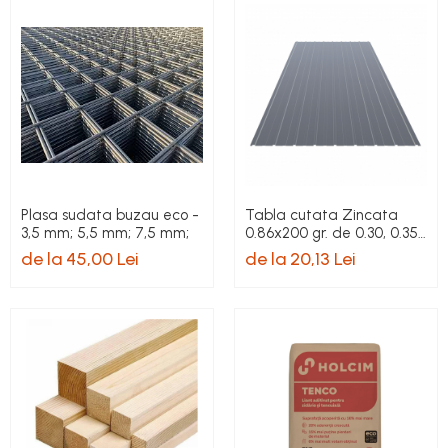
Plasa sudata buzau eco -
Tabla cutata Zincata
3,5 mm; 5,5 mm; 7,5 mm;
0.86x200 gr. de 0.30, 0.35 ,
0.40 mm
de la 45,00 Lei
de la 20,13 Lei