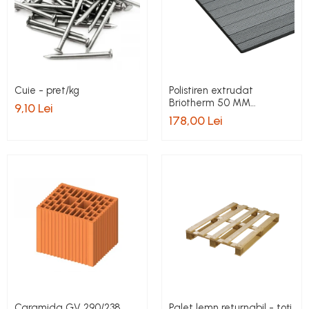
Cuie - pret/kg
Polistiren extrudat
Briotherm 50 MM
9,10 Lei
5,8mp/bax pret/bax
178,00 Lei
Caramida GV 290/238
Palet lemn returnabil - toți