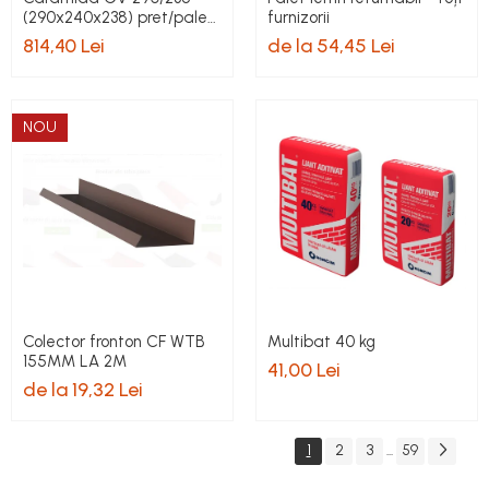
(290x240x238) pret/palet
furnizorii
80 buc
814,40 Lei
de la 54,45 Lei
NOU
Colector fronton CF WTB
Multibat 40 kg
155MM LA 2M
41,00 Lei
de la 19,32 Lei
1
2
3
59
...