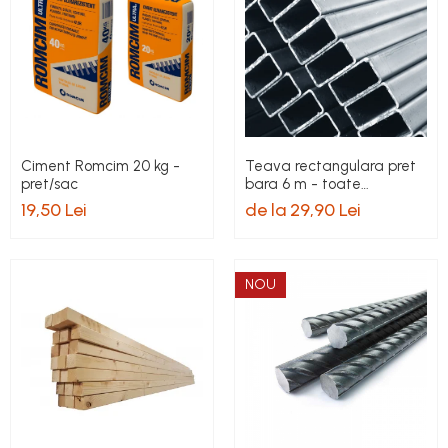
Ciment Romcim 20 kg -
Teava rectangulara pret
pret/sac
bara 6 m - toate
dimensiunile
19,50 Lei
de la 29,90 Lei
NOU