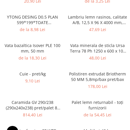
20,90 Lei
de la 3,25 Lei
Borduri
Dale
YTONG DESING D0.5 PLAN
Lambriu lemn rasinos, calitate
Blocheti
599*199*TOATE
A/B, 12,5 X 96 X 4000 mm,
DIMENSIUNILE pret/buc
3,84 mp
de la 8,98 Lei
47,69 Lei
Boltari finisati
Bordura piscina
Vata bazaltica Isover PLE 100
Vata minerala de sticla Ursa
Capace de gard
mm, 50 mm
Terra 78 Ph 1250 x 600 x 100
mm
Contratreapta
de la 18,30 Lei
48,00 Lei
Delimitari
Cuie - pret/kg
Polistiren extrudat Briotherm
Elemente gard
50 MM 5,8mp/bax pret/bax
9,10 Lei
Jardiniere
178,00 Lei
Mobilier modular
Pas Japonez
Caramida GV 290/238
Palet lemn returnabil - toți
(290x240x238) pret/palet 80
furnizorii
Pervaz geam piatra compozita
buc
814,40 Lei
de la 54,45 Lei
Placi ceramice de exterior
Produse auxiliare