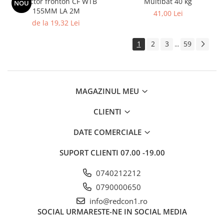
Colector fronton CF WTB
Multibat 40 kg
NOU
155MM LA 2M
Rigole
41,00 Lei
de la 19,32 Lei
Trepte
1
2
3
59
Gresie si faianta
...
Faianta
Gresie
Piatra decorativa
MAGAZINUL MEU
Accesorii distribuitoare
CLIENTI
Acoperis
Accesorii tigla/tabla
DATE COMERCIALE
Tabla cutata
SUPORT CLIENTI
07.00 -19.00
Tigla ceramica
0740212212
Tigla metalica
0790000650
Amenajari interioare
info@redcon1.ro
BCA
SOCIAL
URMARESTE-NE IN SOCIAL MEDIA
Boltari din beton