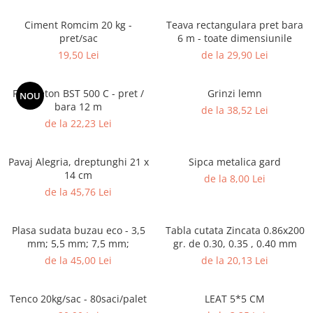
Termoizolatii
Ciment Romcim 20 kg -
Teava rectangulara pret bara
Accesorii pentru termosistem
pret/sac
6 m - toate dimensiunile
Accesorii pentru vata
19,50 Lei
de la 29,90 Lei
Coltare
Polistiren
Fier beton BST 500 C - pret /
Grinzi lemn
NOU
bara 12 m
Vata bazaltica
de la 38,52 Lei
de la 22,23 Lei
Vata minerala
Vata minerala bazaltica
Pavaj Alegria, dreptunghi 21 x
Sipca metalica gard
Tevi PVC
14 cm
de la 8,00 Lei
Accesorii PVC
de la 45,76 Lei
Vopsele
Vopsea lavabila pentru exterior
Plasa sudata buzau eco - 3,5
Tabla cutata Zincata 0.86x200
Vopsea lavabila pentru interior
mm; 5,5 mm; 7,5 mm;
gr. de 0.30, 0.35 , 0.40 mm
de la 45,00 Lei
de la 20,13 Lei
vopsele si lacuri
Pavele si borduri
Pavele
Tenco 20kg/sac - 80saci/palet
LEAT 5*5 CM