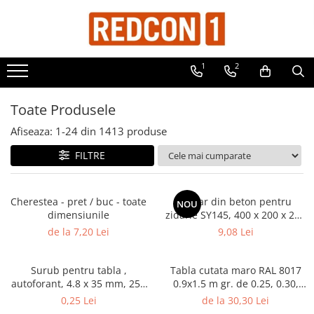
Toate Produsele
1
2
Materiale de constructii
Adezivi, mortare si tencuieli
Toate Produsele
Balast-nisip
Afiseaza:
1-
24
din
1413
produse
Dibluri
FILTRE
Dibluri cu șurub
Echipamente de protectie
Grund pentru tencuiala decorativa
Cherestea - pret / buc - toate
Boltar din beton pentru
NOU
dimensiunile
zidarie SY145, 400 x 200 x 240
Placi gips carton
(L x G x H)
de la 7,20 Lei
9,08 Lei
Roabe si Betoniere
Sisteme Gips-Carton
Surub pentru tabla ,
Tabla cutata maro RAL 8017
autoforant, 4.8 x 35 mm, 250
0.9x1.5 m gr. de 0.25, 0.30,
Suruburi
bucati/cutie
0.35 mm
0,25 Lei
de la 30,30 Lei
Tencuiala decorativa