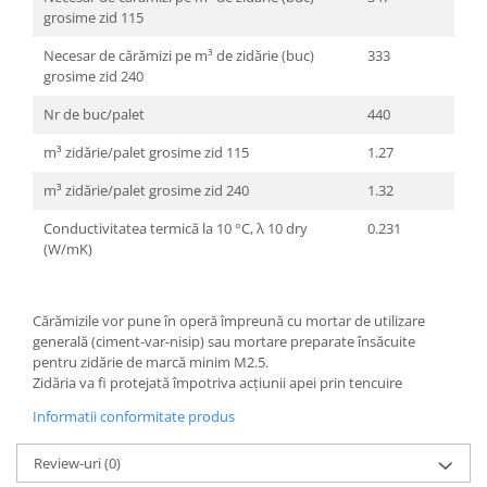
Caramida
grosime zid 115
Caramida aparenta
Necesar de cărămizi pe m³ de zidărie (buc)
333
Caramida Porotherm
grosime zid 240
Cărămidă Brikston
Nr de buc/palet
440
Cărămidă Cemacon
m³ zidărie/palet grosime zid 115
1.27
Electrocasnice
m³ zidărie/palet grosime zid 240
1.32
Elemente pentru gradina
Conductivitatea termică la 10 °C, λ 10 dry
0.231
Fier Beton
(W/mK)
Pavele si borduri din piatra Andezit
Albini
Produse din fier
Cărămizile vor pune în operă împreună cu mortar de utilizare
Accesorii metalice
generală (ciment-var-nisip) sau mortare preparate însăcuite
pentru zidărie de marcă minim M2.5.
Accesorii metalice
Zidăria va fi protejată împotriva acțiunii apei prin tencuire
Accesorii metalice
Informatii conformitate produs
Accesorii metalice
Review-uri
(0)
Cuie