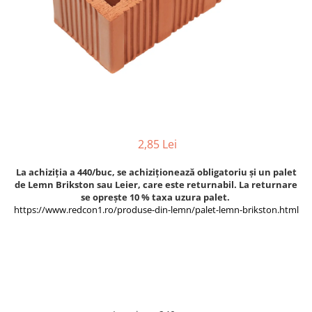
Termoizolatii
Accesorii pentru termosistem
Accesorii pentru vata
Coltare
Polistiren
Vata bazaltica
Vata minerala
2,85 Lei
Vata minerala bazaltica
Tevi PVC
La achiziția a 440/buc, se achiziționează obligatoriu și un palet
Accesorii PVC
de Lemn Brikston sau Leier, care este returnabil. La returnare
se oprește 10 % taxa uzura palet.
Vopsele
https://www.redcon1.ro/produse-din-lemn/palet-lemn-brikston.html
Vopsea lavabila pentru exterior
Vopsea lavabila pentru interior
vopsele si lacuri
Pavele si borduri
Pavele