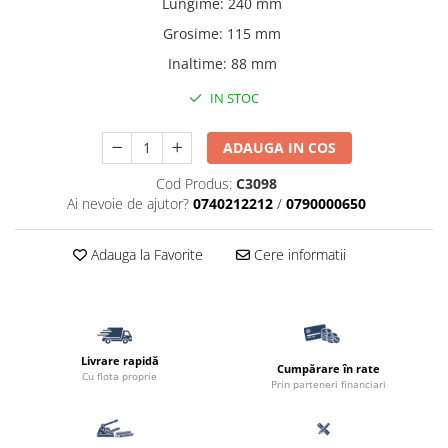
Lungime
:
240 mm
Borduri
Grosime
:
115 mm
Dale
Inaltime
:
88 mm
Blocheti
IN STOC
Boltari finisati
Bordura piscina
ADAUGA IN COS
Capace de gard
Cod Produs:
C3098
Contratreapta
Ai nevoie de ajutor?
0740212212
/
0790000650
Delimitari
Adauga la Favorite
Cere informatii
Elemente gard
Jardiniere
Mobilier modular
Pas Japonez
Livrare rapidă
Cumpărare în rate
Cu flota proprie
Pervaz geam piatra compozita
Prin parteneri financiari
Placi ceramice de exterior
Produse auxiliare