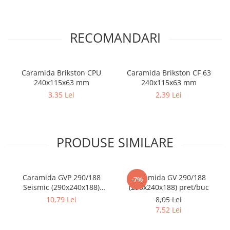
Gard
Plasa sudata eco
RECOMANDARI
Plasa sudata stas
Tevi si profile metalice
Caramida Brikston CPU
Caramida Brikston CF 63
Produse din lemn
240x115x63 mm
240x115x63 mm
Produse pentru hidroizolații
3,35 Lei
2,39 Lei
Profile metalice/Profile pentru gips-
carton
Servicii transport
Sobe
PRODUSE SIMILARE
Termice
Distribuitoare
Caramida GVP 290/188
Caramida GV 290/188
-7%
Accesorii distribuitoare
Seismic (290x240x188)
(290x240x188) pret/buc
Distribuitoare încălzire în
pret/buc
10,79 Lei
8,05 Lei
pardoseala
7,52 Lei
Țeavă încălzire în pardoseala