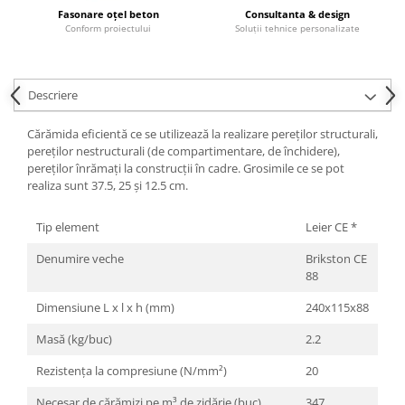
Fasonare oțel beton
Consultanta & design
Rigole
Conform proiectului
Soluții tehnice personalizate
Trepte
Gresie si faianta
Descriere
Faianta
Gresie
Cărămida eficientă ce se utilizează la realizare pereților structurali,
pereților nestructurali (de compartimentare, de închidere),
Piatra decorativa
pereților înrămați la construcții în cadre. Grosimile ce se pot
realiza sunt 37.5, 25 și 12.5 cm.
Accesorii distribuitoare
Acoperis
Tip element
Leier CE *
Accesorii tigla/tabla
Denumire veche
Brikston CE
Tabla cutata
88
Tigla ceramica
Dimensiune L x l x h (mm)
240x115x88
Tigla metalica
Masă (kg/buc)
2.2
Amenajari interioare
BCA
Rezistența la compresiune (N/mm²)
20
Boltari din beton
Necesar de cărămizi pe m³ de zidărie (buc)
347