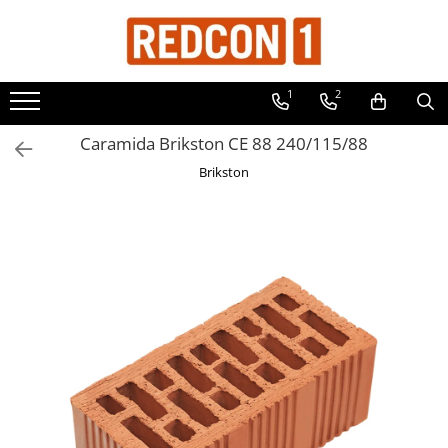
Toate Produsele
1
2
Materiale de constructii
Adezivi, mortare si tencuieli
Caramida Brikston CE 88 240/115/88
Balast-nisip
Brikston
Dibluri
Dibluri cu șurub
Echipamente de protectie
Grund pentru tencuiala decorativa
Placi gips carton
Roabe si Betoniere
Sisteme Gips-Carton
Suruburi
Tencuiala decorativa