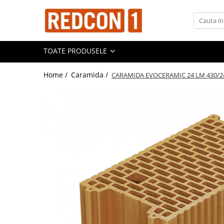
Toate Produsele
TOATE PRODUSELE
Materiale de constructii
Adezivi, mortare si tencuieli
Home /
Caramida /
CARAMIDA EVOCERAMIC 24 LM 430/24
Balast-nisip
Dibluri
Dibluri cu șurub
Echipamente de protectie
Grund pentru tencuiala decorativa
Placi gips carton
Roabe si Betoniere
Sisteme Gips-Carton
Suruburi
Tencuiala decorativa