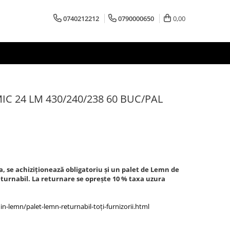
0740212212
0790000650
0,00
 24 LM 430/240/238 60 BUC/PAL
a, se achiziționează obligatoriu și un palet de Lemn de
urnabil. La returnare se oprește 10 % taxa uzura
-lemn/palet-lemn-returnabil-toți-furnizorii.html