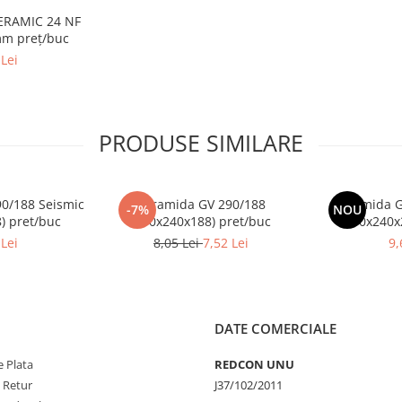
ERAMIC 24 NF
mm preț/buc
Lei
PRODUSE SIMILARE
0/188 Seismic
Caramida GV 290/188
Caramida G
-7%
NOU
) pret/buc
(290x240x188) pret/buc
(290x240x
Lei
8,05 Lei
7,52 Lei
9,
DATE COMERCIALE
 Plata
REDCON UNU
e Retur
J37/102/2011