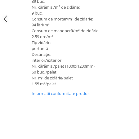
39 buc.
Nr. cărămizi/m² de zidărie:
Rigole
9 buc.
Trepte
Consum de mortar/m³ de zidărie:
94 litri/m³
Gresie si faianta
Consum de manoperă/m³ de zidărie:
Faianta
2.59 ore/m³
Tip zidărie:
Gresie
portantă
Destinație:
Piatra decorativa
interior/exterior
Accesorii distribuitoare
Nr. cărămizi/palet (1000x1200mm)
60 buc. /palet
Acoperis
Nr. m³ de zidărie/palet
Accesorii tigla/tabla
1.55 m³/palet
Tabla cutata
Informatii conformitate produs
Tigla ceramica
Tigla metalica
Amenajari interioare
BCA
Boltari din beton