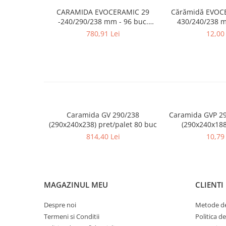
Caramida
CARAMIDA EVOCERAMIC 29
Cărămidă EVOC
Caramida aparenta
-240/290/238 mm - 96 buc.
430/240/238 
/palet
780,91 Lei
12,00 
Caramida Porotherm
Cărămidă Brikston
Cărămidă Cemacon
Electrocasnice
Elemente pentru gradina
Fier Beton
Caramida GV 290/238
Caramida GVP 29
Pavele si borduri din piatra Andezit
(290x240x238) pret/palet 80 buc
(290x240x188
Albini
814,40 Lei
10,79 
Produse din fier
Accesorii metalice
Accesorii metalice
MAGAZINUL MEU
CLIENTI
Accesorii metalice
Accesorii metalice
Despre noi
Metode de
Termeni si Conditii
Politica d
Cuie