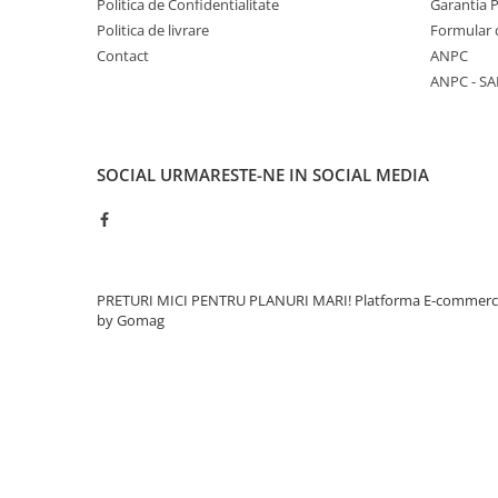
Politica de Confidentialitate
Garantia 
Gard
Politica de livrare
Formular 
Contact
ANPC
Plasa sudata eco
ANPC - SA
Plasa sudata stas
Tevi si profile metalice
Produse din lemn
SOCIAL
URMARESTE-NE IN SOCIAL MEDIA
Produse pentru hidroizolații
Profile metalice/Profile pentru gips-
carton
Servicii transport
Sobe
PRETURI MICI PENTRU PLANURI MARI!
Platforma E-commer
by Gomag
Termice
Distribuitoare
Accesorii distribuitoare
Distribuitoare încălzire în
pardoseala
Țeavă încălzire în pardoseala