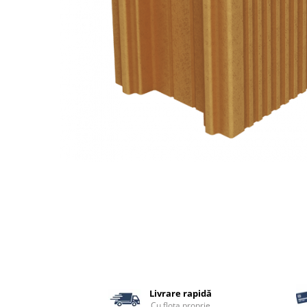
Termoizolatii
Accesorii pentru termosistem
Accesorii pentru vata
Coltare
Polistiren
Vata bazaltica
Vata minerala
Vata minerala bazaltica
Tevi PVC
Accesorii PVC
Vopsele
Vopsea lavabila pentru exterior
Vopsea lavabila pentru interior
vopsele si lacuri
Pavele si borduri
Pavele
Livrare rapidă
Cu flota proprie