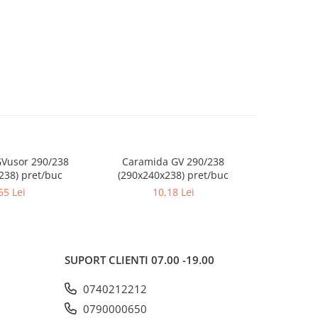
Vusor 290/238
Caramida GV 290/238
Caramid
238) pret/buc
(290x240x238) pret/buc
(365x2
65 Lei
10,18 Lei
SUPORT CLIENTI
07.00 -19.00
0740212212
0790000650