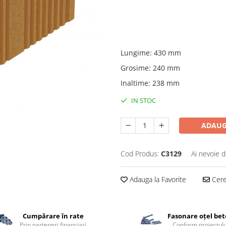
Lungime
:
430 mm
Grosime
:
240 mm
Inaltime
:
238 mm
IN STOC
ADAUG
Cod Produs:
C3129
Ai nevoie d
Adauga la Favorite
Cere 
Cumpărare în rate
Fasonare oțel be
Prin parteneri financiari
Conform proiectulu