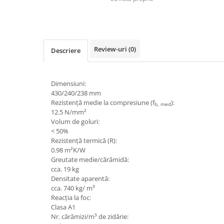
Borduri
Dale
Blocheti
Review-uri
(0)
Descriere
Boltari finisati
Bordura piscina
Capace de gard
Dimensiuni:
430/240/238 mm
Contratreapta
Rezistență medie la compresiune (f
):
b, med
12.5 N/mm²
Delimitari
Volum de goluri:
Elemente gard
< 50%
Rezistență termică (R):
Jardiniere
0.98 m²K/W
Mobilier modular
Greutate medie/cărămidă:
cca. 19 kg
Pas Japonez
Densitate aparentă:
cca. 740 kg/ m³
Pervaz geam piatra compozita
Reacția la foc:
Placi ceramice de exterior
Clasa A1
Nr. cărămizi/m³ de zidărie:
Produse auxiliare