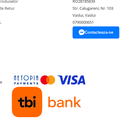
Produselor
RO28185839
de Retur
Str. Calugareni, Nr. 103
Vaslui, Vaslui
L
0790000651
Contacteaza-ne
ce