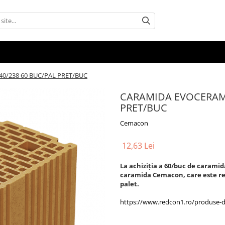
0/238 60 BUC/PAL PRET/BUC
CARAMIDA EVOCERAMIC
PRET/BUC
Cemacon
12,63 Lei
La achiziția a 60/buc de caramid
caramida Cemacon, care este ret
palet.
https://www.redcon1.ro/produse-din