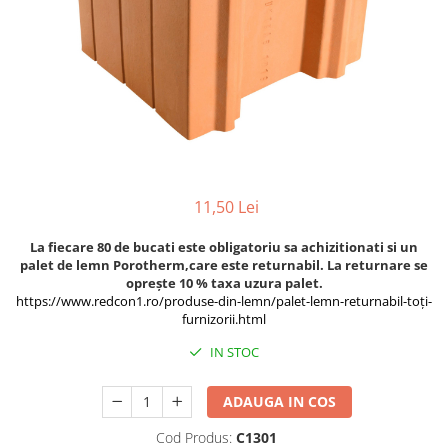
Accesorii pentru termosistem
Pas Japonez
Accesorii pentru vata
Pervaz geam piatra compozita
Coltare
Placi ceramice de exterior
Polistiren
Produse auxiliare
Vata bazaltica
Rigole
Vata minerala
Vata minerala bazaltica
Trepte
Tevi PVC
11,50 Lei
Accesorii PVC
La fiecare 80 de bucati este obligatoriu sa achizitionati si un
Vopsele
palet de lemn Porotherm,
care este returnabil. La returnare se
oprește 10 % taxa uzura palet.
Vopsea lavabila pentru exterior
https://www.redcon1.ro/produse-din-lemn/palet-lemn-returnabil-toți-
Vopsea lavabila pentru interior
furnizorii.html
vopsele si lacuri
IN STOC
ADAUGA IN COS
Cod Produs:
C1301