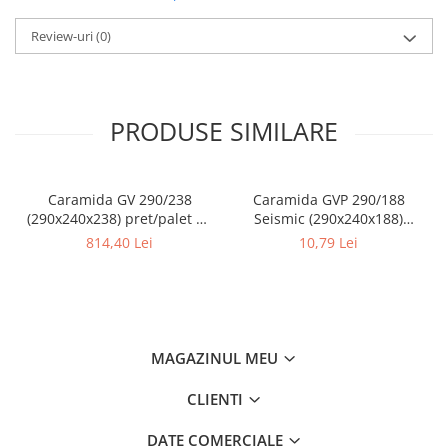
Review-uri
(0)
PRODUSE SIMILARE
Caramida GV 290/238
Caramida GVP 290/188
(290x240x238) pret/palet 80
Seismic (290x240x188)
buc
pret/buc
814,40 Lei
10,79 Lei
MAGAZINUL MEU
CLIENTI
DATE COMERCIALE