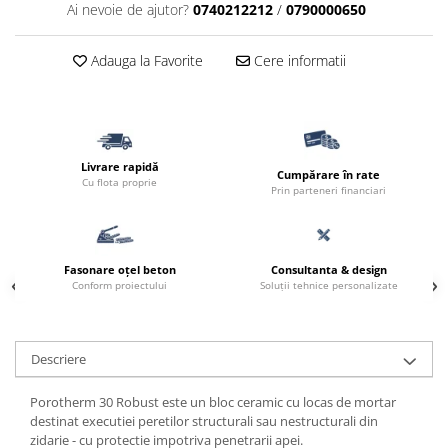
Ai nevoie de ajutor?
0740212212
/
0790000650
Adauga la Favorite
Cere informatii
Livrare rapidă
Cumpărare în rate
Cu flota proprie
Prin parteneri financiari
Fasonare oțel beton
Consultanta & design
Conform proiectului
Soluții tehnice personalizate
Descriere
Porotherm 30 Robust este un bloc ceramic cu locas de mortar
destinat executiei peretilor structurali sau nestructurali din
zidarie - cu protectie impotriva penetrarii apei.