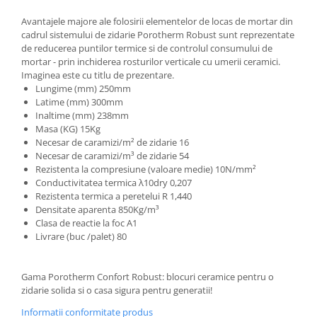
Avantajele majore ale folosirii elementelor de locas de mortar din
cadrul sistemului de zidarie Porotherm Robust sunt reprezentate
de reducerea puntilor termice si de controlul consumului de
mortar - prin inchiderea rosturilor verticale cu umerii ceramici.
Imaginea este cu titlu de prezentare.
Lungime (mm) 250mm
Latime (mm) 300mm
Inaltime (mm) 238mm
Masa (KG) 15Kg
Necesar de caramizi/m² de zidarie 16
Necesar de caramizi/m³ de zidarie 54
Rezistenta la compresiune (valoare medie) 10N/mm²
Conductivitatea termica λ10dry 0,207
Rezistenta termica a peretelui R 1,440
Densitate aparenta 850Kg/m³
Clasa de reactie la foc A1
Livrare (buc /palet) 80
Gama Porotherm Confort Robust: blocuri ceramice pentru o
zidarie solida si o casa sigura pentru generatii!
Informatii conformitate produs