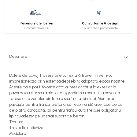
Fasonare oțel beton
Consultanta & design
Conform proiectului
Soluții tehnice personalizate
Descriere
Dalele de pavaj Traverstone cu textură travertin vein-cut
impresionează prin estetica deosebită adaptată epocii noastre.
Aceste dale pot fi folosite atât la interior cât și la exterior la
pavarea curților sau a aleilor din grădini sau parcuri, la pavarea
teraselor, a zonelor pietonale sau în jurul piscinei. Montarea
pavajului pentru traficul pietonal se recomandă a se face pe pat
de piatră concasată, iar pentru traficul auto trebuie obligatoriu
lipit cu adeziv pe un strat suport de beton.
Textură
Travertin antichizat
Modulare