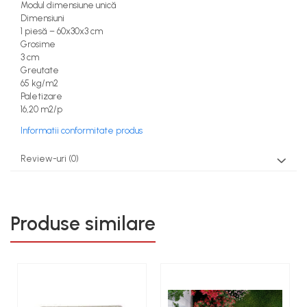
Modul dimensiune unică
Dimensiuni
1 piesă – 60x30x3 cm
Grosime
3 cm
Greutate
65 kg/m2
Paletizare
16,20 m2/p
Informatii conformitate produs
Review-uri
(0)
Produse similare