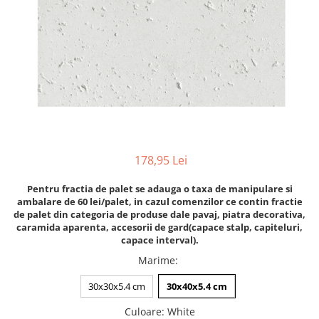
Accesorii pentru termosistem
Pas Japonez
Accesorii pentru vata
Pervaz geam piatra compozita
Coltare
Placi ceramice de exterior
Polistiren
Produse auxiliare
Vata bazaltica
Rigole
Vata minerala
Vata minerala bazaltica
Trepte
Tevi PVC
178,95 Lei
Accesorii PVC
Vopsele
Pentru fractia de palet se adauga o taxa de manipulare si
ambalare de 60 lei/palet, in cazul comenzilor ce contin fractie
Vopsea lavabila pentru exterior
de palet din categoria de produse dale pavaj, piatra decorativa,
Vopsea lavabila pentru interior
caramida aparenta, accesorii de gard(capace stalp, capiteluri,
capace interval).
vopsele si lacuri
Marime
:
30x30x5.4 cm
30x40x5.4 cm
Culoare
: White