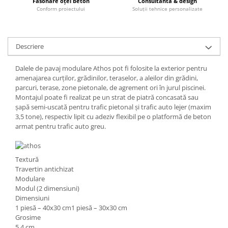
Fasonare oțel beton
Consultanta & design
Conform proiectului
Soluții tehnice personalizate
Descriere
Dalele de pavaj modulare Athos pot fi folosite la exterior pentru
amenajarea curților, grădinilor, teraselor, a aleilor din grădini,
parcuri, terase, zone pietonale, de agrement ori în jurul piscinei.
Montajul poate fi realizat pe un strat de piatră concasată sau
șapă semi-uscată pentru trafic pietonal și trafic auto lejer (maxim
3,5 tone), respectiv lipit cu adeziv flexibil pe o platformă de beton
armat pentru trafic auto greu.
Textură
Travertin antichizat
Modulare
Modul (2 dimensiuni)
Dimensiuni
1 piesă – 40x30 cm1 piesă – 30x30 cm
Grosime
5.4 cm