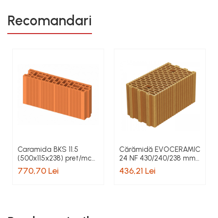
Recomandari
Caramida BKS 11.5
Cărămidă EVOCERAMIC
(500x115x238) pret/mc
24 NF 430/240/238 mm
70 buc/ mc
preț/m3
770,70 Lei
436,21 Lei