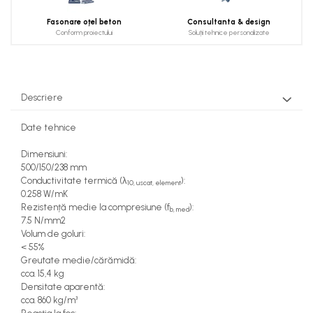
Fasonare oțel beton
Consultanta & design
Conform proiectului
Soluții tehnice personalizate
Descriere
Date tehnice
Dimensiuni:
500/150/238 mm
Conductivitate termică (λ
):
10, uscat, element
0.258 W/mK
Rezistență medie la compresiune (f
):
b, med
7.5 N/mm2
Volum de goluri:
< 55%
Greutate medie/cărămidă:
cca. 15,4 kg
Densitate aparentă:
cca. 860 kg/m³