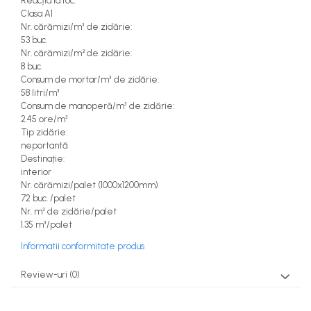
Reacția la foc:
Clasa A1
Nr. cărămizi/m³ de zidărie:
53 buc.
Nr. cărămizi/m² de zidărie:
8 buc.
Consum de mortar/m³ de zidărie:
58 litri/m³
Consum de manoperă/m³ de zidărie:
2.45 ore/m³
Tip zidărie:
neportantă
Destinație:
interior
Nr. cărămizi/palet (1000x1200mm)
72 buc. /palet
Nr. m³ de zidărie/palet
1.35 m³/palet
Informatii conformitate produs
Review-uri
(0)