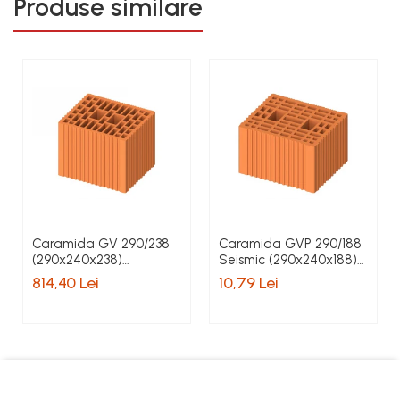
Produse similare
Caramida GV 290/238
Caramida GVP 290/188
(290x240x238)
Seismic (290x240x188)
pret/palet 80 buc
pret/buc
814,40 Lei
10,79 Lei