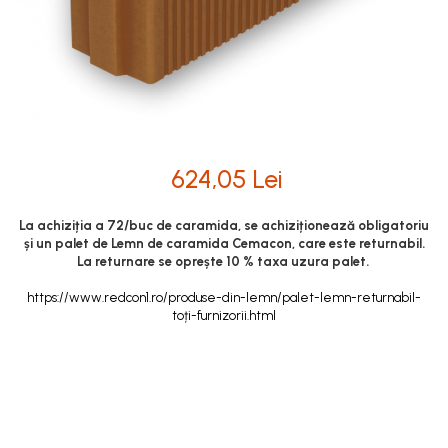
Mobilier modular
Termoizolatii
Pas Japonez
Accesorii pentru termosistem
Pervaz geam piatra compozita
Accesorii pentru vata
Placi ceramice de exterior
Coltare
Polistiren
Produse auxiliare
Vata bazaltica
624,05 Lei
Rigole
Vata minerala
Trepte
Vata minerala bazaltica
La achiziția a 72/buc de caramida, se achiziționează obligatoriu
Tevi PVC
și un palet de Lemn de caramida Cemacon, care este returnabil.
La returnare se oprește 10 % taxa uzura palet.
Accesorii PVC
https://www.redcon1.ro/produse-din-lemn/palet-lemn-returnabil-
Vopsele
toți-furnizorii.html
Vopsea lavabila pentru exterior
Vopsea lavabila pentru interior
vopsele si lacuri