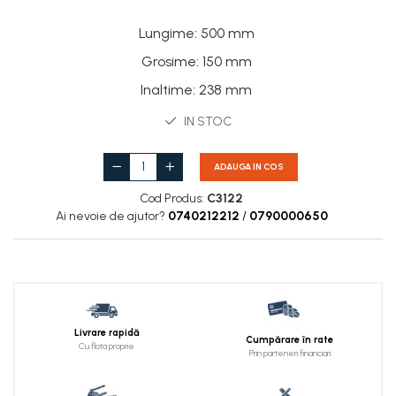
Lungime
:
500 mm
Grosime
:
150 mm
Inaltime
:
238 mm
IN STOC
ADAUGA IN COS
Cod Produs:
C3122
Ai nevoie de ajutor?
0740212212
/
0790000650
Livrare rapidă
Cumpărare în rate
Cu flota proprie
Prin parteneri financiari